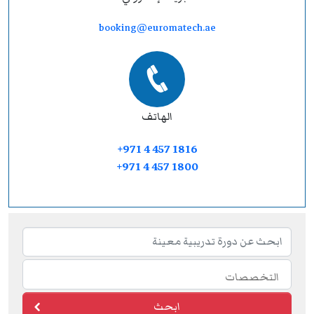
booking@euromatech.ae
الهاتف
+971 4 457 1816
+971 4 457 1800
ابحث