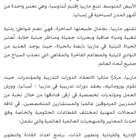
الأبيض المتوسط. تتبع ماربيا إقليم أندلوسيا، وهي تعتبر واحدة من
أشهر المدن السياحية في إسبانيا.
تشتهر ماربيا، بجمال طبيعتها الساحرة، فهي تضم شواطئ رملية
ذهبية ومياه صافية وبحيرات جميلة ومناظر جبلية خلابة. تُعتبر
الحياة الليلية في ماربيا نابضة بالحياة، حيث يوجد العديد من
النوادي الليلية والمطاعم الفاخرة والمقاهي التي تجذب السياح من
جميع أنحاء العالم.
ماربيا، مركزًا مثاليا الانعقاد الدورات التدريبة والمؤنمرات. حيث
تقوم يوروماتيك، بعقد
دورات تدريبية في ماربيا – أسبانيا
، وورش
العمل ومؤتمرات تخصصية في ارقى فنادقها من خلال نخبة من
المدربين المرموقين عالميا والمستشارين المتخصصين، في كافة
المجالات المهنية لمختلف القطاعات الحكومية والخاصة وفق
احدث المعايير والمنهجيات العالمية العالمية والتي تشمل:
الإدارية والقيادية وتطوير الذات، برامج اعداد القادة والتطوير