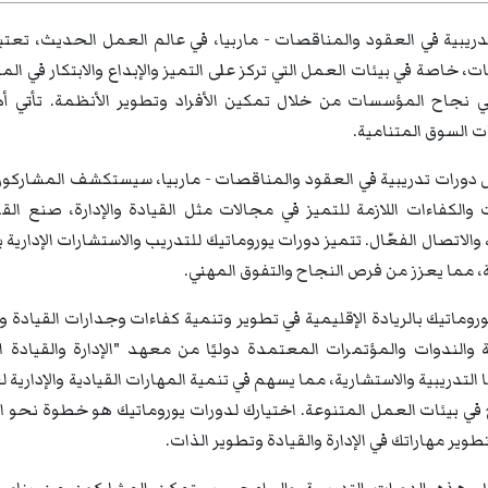
ريبية في العقود والمناقصات - ماربيا، في عالم العمل الحديث، تعتبر
ت، خاصة في بيئات العمل التي تركز على التميز والإبداع والابتكار في 
في نجاح المؤسسات من خلال تمكين الأفراد وتطوير الأنظمة. تأتي أهم
 السوق المتنامية.
 دورات تدريبية في العقود والمناقصات - ماربيا، سيستكشف المشاركو
 والكفاءات اللازمة للتميز في مجالات مثل القيادة والإدارة، صنع القرار
، والاتصال الفعّال. تتميز دورات يوروماتيك للتدريب والاستشارات الإدا
، مما يعزز من فرص النجاح والتفوق المهني.
روماتيك بالريادة الإقليمية في تطوير وتنمية كفاءات وجدارات القيادة 
التدريبية والاستشارية، مما يسهم في تنمية المهارات القيادية والإداري
في بيئات العمل المتنوعة. اختيارك لدورات يوروماتيك هو خطوة نحو ال
تطوير مهاراتك في الإدارة والقيادة وتطوير الذات.