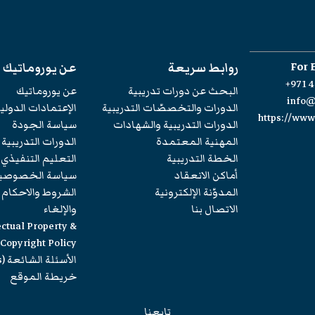
For 
روابط سريعة
عن يوروماتيك
+971 4
البحث عن دورات تدريبية
عن يوروماتيك
info
الدورات والتخصصّات التدريبية
الإعتمادات الدولي
https://ww
الدورات التدريبية والشهادات
سياسة الجودة
المهنية المعتمدة
الدورات التدريبية
الخطة التدريبية
التعليم التنفيذي
أماكن الانعقاد
سياسة الخصوصي
المدوّنة الإلكترونية
الشروط والاحكام
الاتصال بنا
والإلغاء
ectual Property &
Copyright Policy
الأسئلة الشائعة (FAQs)
خريطة الموقع
تابعنا