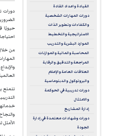
القيادة واعداد القادة
دورات تد
دورات المهارات الشخصية
الضروريا
والكفاءات وتطوير الذات
حيويًا 
الاستراتيجية والتخطيط
احتياجات
الموارد البشرية والتدريب
من خلال
المحاسبة والمالية والموازنات
المهارات
المراجعة والتدقيق والرقابة
والإبداع
العلاقات العامة والإعلام
العالمية
والبروتوكول والدبلوماسية
تتمتع يو
دورات تدريبية في الحوكمة
والامتثال
خدماتها 
إدارة المشاريع
والنجاح 
دورات وشهادات معتمدة في إدارة
الأمثل ل
الجودة