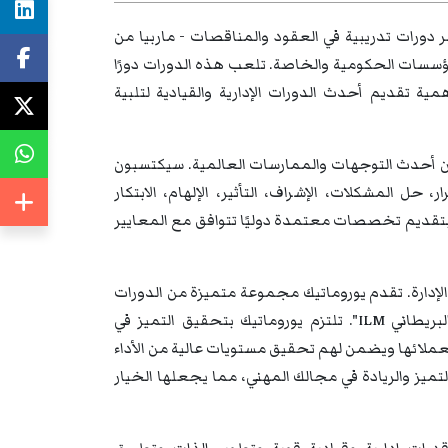
 دورات تدريبية في العقود والمناقصات - ماربيا من
المؤسسات الحكومية والخاصة. تلعب هذه الدورات دورًا
ية تقديم أحدث الدورات الإدارية والقيادية لتلبية
ن أحدث التوجهات والممارسات العالمية. سيكتسبون
، حل المشكلات، الإشراف، التأثير، الإلهام، الابتكار
رية بتقديم تخصصات معتمدة دوليًا تتوافق مع المعايير
والإدارة. تقدم يوروماتيك مجموعة متميزة من الدورات
التدريبية والندوات والمؤتمرات المعتمدة دوليًا من معهد "الإدارة والقيادة البريطاني ILM". تلتزم يوروماتيك بتحقيق التميز في
ة لعملائها ويضمن لهم تحقيق مستويات عالية من الأداء
تميز والريادة في مجالك المهني، مما يجعلها الخيار