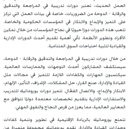
العمل الحديث، تعتبر دورات تدريبية في المراجعة والتدقيق
والرقابة - الدوحة من الضروريات، خاصة في بيئات العمل التي تركز
على التميز والإبداع والابتكار في المؤسسات الحكومية والخاصة.
تلعب هذه الدورات دورًا حيويًا في نجاح المؤسسات من خلال تمكين
الأفراد وتطوير الأنظمة. تأتي أهمية تقديم أحدث الدورات الإدارية
والقيادية لتلبية احتياجات السوق المتنامية.
من خلال دورات تدريبية في المراجعة والتدقيق والرقابة - الدوحة،
سيستكشف المشاركون أحدث التوجهات والممارسات العالمية.
سيكتسبون المهارات والكفاءات اللازمة للتميز في مجالات مثل
القيادة والإدارة، صنع القرار، حل المشكلات، الإشراف، التأثير، الإلهام،
الابتكار والإبداع، والاتصال الفعّال. تتميز دورات يوروماتيك للتدريب
والاستشارات الإدارية بتقديم تخصصات معتمدة دوليًا تتوافق مع
المعايير العالمية، مما يعزز من فرص النجاح والتفوق المهني.
تتمتع يوروماتيك بالريادة الإقليمية في تطوير وتنمية كفاءات
وجدارات القيادة والإدارة. تقدم يوروماتيك مجموعة متميزة من