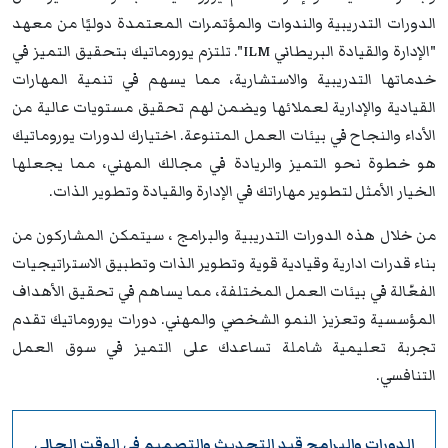
الدورات التدريبية والندوات والمؤتمرات المعتمدة دوليًا من معهد
"الإدارة والقيادة البريطاني ILM". تلتزم يوروماتيك بتحقيق التميز في
خدماتها التدريبية والاستشارية، مما يسهم في تنمية المهارات
القيادية والإدارية لعملائها ويضمن لهم تحقيق مستويات عالية من
الأداء والنجاح في بيئات العمل المتنوعة. اختيارك لدورات يوروماتيك
هو خطوة نحو التميز والريادة في مجالك المهني، مما يجعلها
الخيار الأمثل لتطوير مهاراتك في الإدارة والقيادة وتطوير الذات.
من خلال هذه الدورات التدريبية والبرامج ، سيتمكن المشاركون من
بناء قدرات ادارية وقيادية قوية وتطوير الذات وتطبيق الاستراتيجيات
الفعّالة في بيئات العمل المختلفة، مما يساهم في تحقيق الأهداف
المؤسسية وتعزيز النمو الشخصي والمهني. دورات يوروماتيك تقدم
تجربة تعليمية شاملة تساعدك على التميز في سوق العمل
التنافسي.
الدورات والبرامج قيد التحديث والتصميم في الوقت الحالي