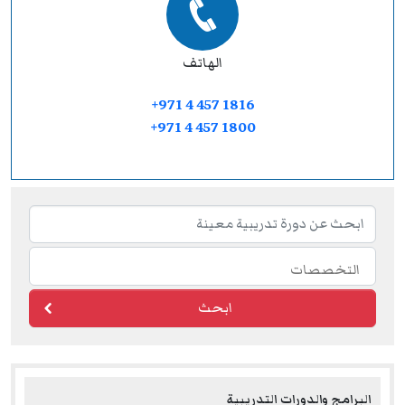
الهاتف
+971 4 457 1816
+971 4 457 1800
ابحث
البرامج والدورات التدريبية