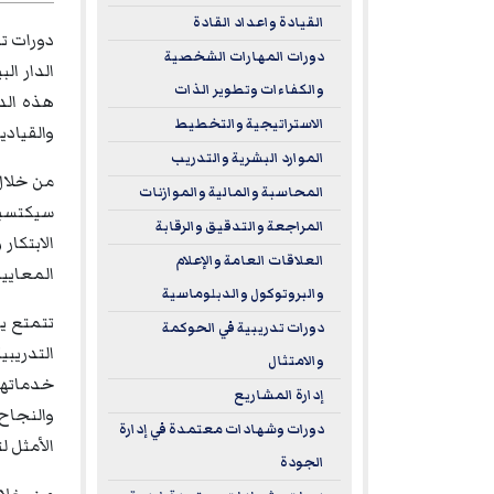
القيادة واعداد القادة
دورات تد
دورات المهارات الشخصية
الدار ال
والكفاءات وتطوير الذات
هذه الد
الاستراتيجية والتخطيط
والقيادي
الموارد البشرية والتدريب
من خلال 
المحاسبة والمالية والموازنات
سيكتسبون
المراجعة والتدقيق والرقابة
الابتكار
العلاقات العامة والإعلام
المعايير
والبروتوكول والدبلوماسية
تتمتع يو
دورات تدريبية في الحوكمة
والامتثال
خدماتها 
إدارة المشاريع
والنجاح 
دورات وشهادات معتمدة في إدارة
الأمثل ل
الجودة