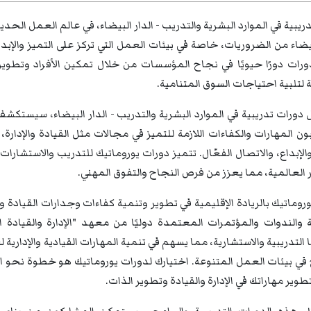
ريبية في الموارد البشرية والتدريب - الدار البيضاء، في عالم العمل الحدي
بيضاء من الضروريات، خاصة في بيئات العمل التي تركز على التميز والإ
ورات دورًا حيويًا في نجاح المؤسسات من خلال تمكين الأفراد وتطوير 
ة لتلبية احتياجات السوق المتنامية.
دورات تدريبية في الموارد البشرية والتدريب - الدار البيضاء، سيستك
 المهارات والكفاءات اللازمة للتميز في مجالات مثل القيادة والإدارة، ص
 والإبداع، والاتصال الفعّال. تتميز دورات يوروماتيك للتدريب والاستشا
 العالمية، مما يعزز من فرص النجاح والتفوق المهني.
روماتيك بالريادة الإقليمية في تطوير وتنمية كفاءات وجدارات القيادة 
التدريبية والاستشارية، مما يسهم في تنمية المهارات القيادية والإداري
في بيئات العمل المتنوعة. اختيارك لدورات يوروماتيك هو خطوة نحو ال
تطوير مهاراتك في الإدارة والقيادة وتطوير الذات.