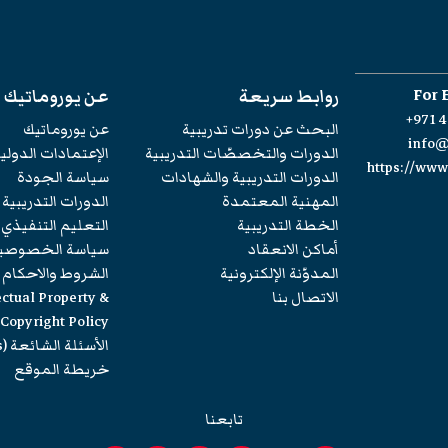
For 
روابط سريعة
عن يوروماتيك
+971 4
البحث عن دورات تدريبية
عن يوروماتيك
info
الدورات والتخصصّات التدريبية
الإعتمادات الدولي
https://ww
الدورات التدريبية والشهادات
سياسة الجودة
المهنية المعتمدة
الدورات التدريبية
الخطة التدريبية
التعليم التنفيذي
أماكن الانعقاد
سياسة الخصوصي
المدوّنة الإلكترونية
الشروط والاحكام
الاتصال بنا
ectual Property &
Copyright Policy
الأسئلة الشائعة (FAQs)
خريطة الموقع
تابعنا