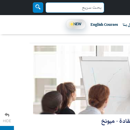
NEW
 بنا
English Courses
لقادة
- ميونخ
HIDE