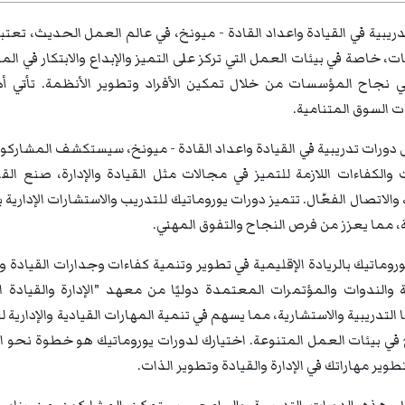
ريبية في القيادة واعداد القادة - ميونخ، في عالم العمل الحديث، تعتبر
ت، خاصة في بيئات العمل التي تركز على التميز والإبداع والابتكار في 
في نجاح المؤسسات من خلال تمكين الأفراد وتطوير الأنظمة. تأتي أهم
 السوق المتنامية.
 دورات تدريبية في القيادة واعداد القادة - ميونخ، سيستكشف المشار
 والكفاءات اللازمة للتميز في مجالات مثل القيادة والإدارة، صنع القرار
، والاتصال الفعّال. تتميز دورات يوروماتيك للتدريب والاستشارات الإدا
، مما يعزز من فرص النجاح والتفوق المهني.
روماتيك بالريادة الإقليمية في تطوير وتنمية كفاءات وجدارات القيادة 
التدريبية والاستشارية، مما يسهم في تنمية المهارات القيادية والإداري
في بيئات العمل المتنوعة. اختيارك لدورات يوروماتيك هو خطوة نحو ال
تطوير مهاراتك في الإدارة والقيادة وتطوير الذات.