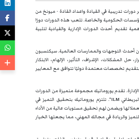
 دورات تدريبية في القيادة واعداد القادة - ميونخ من
المؤسسات الحكومية والخاصة. تلعب هذه الدورات دورًا
ية تقديم أحدث الدورات الإدارية والقيادية لتلبية
كون أحدث التوجهات والممارسات العالمية. سيكتسبون
، حل المشكلات، الإشراف، التأثير، الإلهام، الابتكار
رية بتقديم تخصصات معتمدة دوليًا تتوافق مع المعايير
والإدارة. تقدم يوروماتيك مجموعة متميزة من الدورات
التدريبية والندوات والمؤتمرات المعتمدة دوليًا من معهد "الإدارة والقيادة البريطاني ILM". تلتزم يوروماتيك بتحقيق التميز في
ة لعملائها ويضمن لهم تحقيق مستويات عالية من الأداء
تميز والريادة في مجالك المهني، مما يجعلها الخيار