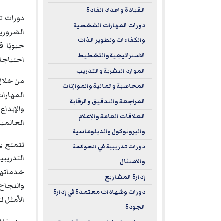
القيادة واعداد القادة
دورات تد
دورات المهارات الشخصية
الضروريا
والكفاءات وتطوير الذات
حيويًا 
الاستراتيجية والتخطيط
احتياجات
الموارد البشرية والتدريب
من خلال
المحاسبة والمالية والموازنات
المهارات
المراجعة والتدقيق والرقابة
والإبداع
العلاقات العامة والإعلام
العالمية
والبروتوكول والدبلوماسية
تتمتع يو
دورات تدريبية في الحوكمة
والامتثال
خدماتها 
إدارة المشاريع
والنجاح 
دورات وشهادات معتمدة في إدارة
الأمثل ل
الجودة