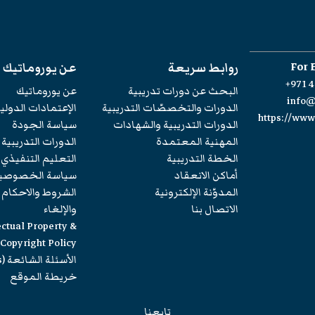
For 
روابط سريعة
عن يوروماتيك
+971 4
البحث عن دورات تدريبية
عن يوروماتيك
info
الدورات والتخصصّات التدريبية
الإعتمادات الدولي
https://ww
الدورات التدريبية والشهادات
سياسة الجودة
المهنية المعتمدة
الدورات التدريبية
الخطة التدريبية
التعليم التنفيذي
أماكن الانعقاد
سياسة الخصوصي
المدوّنة الإلكترونية
الشروط والاحكام
الاتصال بنا
والإلغاء
ectual Property &
Copyright Policy
الأسئلة الشائعة (FAQs)
خريطة الموقع
تابعنا