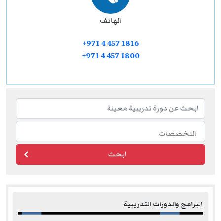
الهاتف
+971 4 457 1816
+971 4 457 1800
ابحث
البرامج والدورات التدريبية