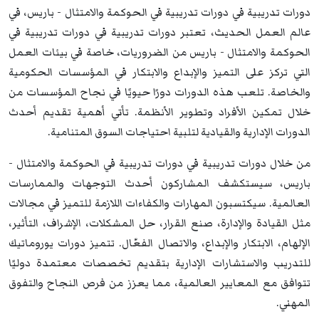
دورات تدريبية في دورات تدريبية في الحوكمة والامتثال - باريس، في
عالم العمل الحديث، تعتبر دورات تدريبية في دورات تدريبية في
الحوكمة والامتثال - باريس من الضروريات، خاصة في بيئات العمل
التي تركز على التميز والإبداع والابتكار في المؤسسات الحكومية
والخاصة. تلعب هذه الدورات دورًا حيويًا في نجاح المؤسسات من
خلال تمكين الأفراد وتطوير الأنظمة. تأتي أهمية تقديم أحدث
الدورات الإدارية والقيادية لتلبية احتياجات السوق المتنامية.
من خلال دورات تدريبية في دورات تدريبية في الحوكمة والامتثال -
باريس، سيستكشف المشاركون أحدث التوجهات والممارسات
العالمية. سيكتسبون المهارات والكفاءات اللازمة للتميز في مجالات
مثل القيادة والإدارة، صنع القرار، حل المشكلات، الإشراف، التأثير،
الإلهام، الابتكار والإبداع، والاتصال الفعّال. تتميز دورات يوروماتيك
للتدريب والاستشارات الإدارية بتقديم تخصصات معتمدة دوليًا
تتوافق مع المعايير العالمية، مما يعزز من فرص النجاح والتفوق
المهني.