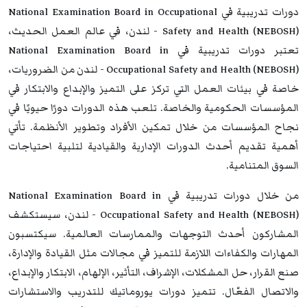
دورات تدريبية في National Examination Board in Occupational
Safety and Health (NEBOSH) - لندن، في عالم العمل الحديث،
تعتبر دورات تدريبية في National Examination Board in
Occupational Safety and Health (NEBOSH) - لندن من الضروريات،
خاصة في بيئات العمل التي تركز على التميز والإبداع والابتكار في
المؤسسات الحكومية والخاصة. تلعب هذه الدورات دورًا حيويًا في
نجاح المؤسسات من خلال تمكين الأفراد وتطوير الأنظمة. تأتي
أهمية تقديم أحدث الدورات الإدارية والقيادية لتلبية احتياجات
السوق المتنامية.
من خلال دورات تدريبية في National Examination Board in
Occupational Safety and Health (NEBOSH) - لندن، سيستكشف
المشاركون أحدث التوجهات والممارسات العالمية. سيكتسبون
المهارات والكفاءات اللازمة للتميز في مجالات مثل القيادة والإدارة،
صنع القرار، حل المشكلات، الإشراف، التأثير، الإلهام، الابتكار والإبداع،
والاتصال الفعّال. تتميز دورات يوروماتيك للتدريب والاستشارات