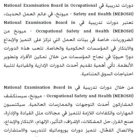
دورات تدريبية في National Examination Board in Occupational
Safety and Health (NEBOSH) - ميونخ، في عالم العمل الحديث،
تعتبر دورات تدريبية في National Examination Board in
Occupational Safety and Health (NEBOSH) - ميونخ من
الضروريات، خاصة في بيئات العمل التي تركز على التميز والإبداع
والابتكار في المؤسسات الحكومية والخاصة. تلعب هذه الدورات
دورًا حيويًا في نجاح المؤسسات من خلال تمكين الأفراد وتطوير
الأنظمة. تأتي أهمية تقديم أحدث الدورات الإدارية والقيادية لتلبية
احتياجات السوق المتنامية.
من خلال دورات تدريبية في National Examination Board in
Occupational Safety and Health (NEBOSH) - ميونخ، سيستكشف
المشاركون أحدث التوجهات والممارسات العالمية. سيكتسبون
المهارات والكفاءات اللازمة للتميز في مجالات مثل القيادة والإدارة،
صنع القرار، حل المشكلات، الإشراف، التأثير، الإلهام، الابتكار والإبداع،
والاتصال الفعّال. تتميز دورات يوروماتيك للتدريب والاستشارات