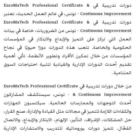
دورات تدريبية في EuroMaTech Professional Certificate &
Continuous Improvement - تونس، في عالم العمل الحديث، تعتبر
دورات تدريبية في EuroMaTech Professional Certificate &
Continuous Improvement - تونس من الضروريات، خاصة في بيئات
العمل التي تركز على التميز والإبداع والابتكار في المؤسسات
الحكومية والخاصة. تلعب هذه الدورات دورًا حيويًا في نجاح
المؤسسات من خلال تمكين الأفراد وتطوير الأنظمة. تأتي أهمية
تقديم أحدث الدورات الإدارية والقيادية لتلبية احتياجات السوق
المتنامية.
من خلال دورات تدريبية في EuroMaTech Professional Certificate
& Continuous Improvement - تونس، سيستكشف المشاركون
أحدث التوجهات والممارسات العالمية. سيكتسبون المهارات
والكفاءات اللازمة للتميز في مجالات مثل القيادة والإدارة، صنع القرار،
حل المشكلات، الإشراف، التأثير، الإلهام، الابتكار والإبداع، والاتصال
الفعّال. تتميز دورات يوروماتيك للتدريب والاستشارات الإدارية