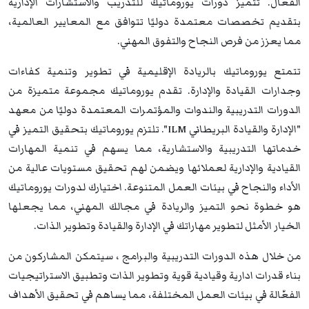
الفعّال. تتميز دورات يوروماتيك للتدريب والاستشارات الإدارية
بتقديم تخصصات معتمدة دوليًا تتوافق مع المعايير العالمية،
مما يعزز من فرص النجاح والتفوق المهني.
تتمتع يوروماتيك بالريادة الإقليمية في تطوير وتنمية كفاءات
وجدارات القيادة والإدارة. تقدم يوروماتيك مجموعة متميزة من
الدورات التدريبية والندوات والمؤتمرات المعتمدة دوليًا من معهد
"الإدارة والقيادة البريطاني ILM". تلتزم يوروماتيك بتحقيق التميز في
خدماتها التدريبية والاستشارية، مما يسهم في تنمية المهارات
القيادية والإدارية لعملائها ويضمن لهم تحقيق مستويات عالية من
الأداء والنجاح في بيئات العمل المتنوعة. اختيارك لدورات يوروماتيك
هو خطوة نحو التميز والريادة في مجالك المهني، مما يجعلها
الخيار الأمثل لتطوير مهاراتك في الإدارة والقيادة وتطوير الذات.
من خلال هذه الدورات التدريبية والبرامج ، سيتمكن المشاركون من
بناء قدرات ادارية وقيادية قوية وتطوير الذات وتطبيق الاستراتيجيات
الفعّالة في بيئات العمل المختلفة، مما يساهم في تحقيق الأهداف