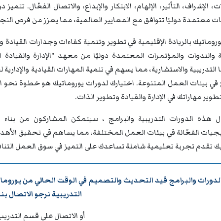
، الإشراف، التأثير، الإلهام، الابتكار والإبداع، والاتصال الفعّال. تتميز
معتمدة دوليًا تتوافق مع المعايير العالمية، مما يعزز من فرص النجا
روماتيك بالريادة الإقليمية في تطوير وتنمية كفاءات وجدارات القيادة 
التدريبية والاستشارية، مما يسهم في تنمية المهارات القيادية والإداري
في بيئات العمل المتنوعة. اختيارك لدورات يوروماتيك هو خطوة نحو ال
تطوير مهاراتك في الإدارة والقيادة وتطوير الذات.
 هذه الدورات التدريبية والبرامج ، سيتمكن المشاركون من بناء ق
تيجيات الفعّالة في بيئات العمل المختلفة، مما يساهم في تحقيق الأه
يك تقدم تجربة تعليمية شاملة تساعدك على التميز في سوق العمل التنا
لدورات والبرامج قيد التحديث والتصميم في الوقت الحالي من
يوروما
التدريبية نرجو
الاتصال بنا
أو الاتصال على قسم التدريب