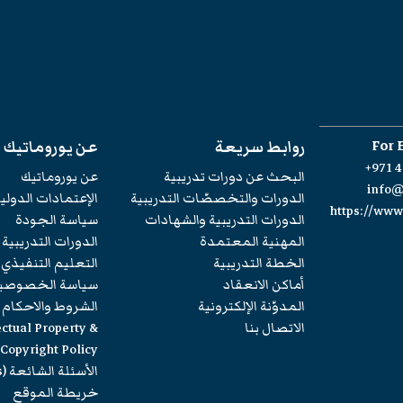
For 
روابط سريعة
عن يوروماتيك
+971 4
البحث عن دورات تدريبية
عن يوروماتيك
info
الدورات والتخصصّات التدريبية
الإعتمادات الدولي
https://ww
الدورات التدريبية والشهادات
سياسة الجودة
المهنية المعتمدة
الدورات التدريبية
الخطة التدريبية
التعليم التنفيذي
أماكن الانعقاد
سياسة الخصوصي
المدوّنة الإلكترونية
الشروط والاحكام
الاتصال بنا
ectual Property &
Copyright Policy
الأسئلة الشائعة (FAQs)
خريطة الموقع