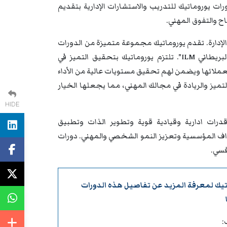
 دورات يوروماتيك للتدريب والاستشارات الإدارية بتقديم
ح والتفوق المهني.
والإدارة. تقدم يوروماتيك مجموعة متميزة من الدورات
التدريبية والندوات والمؤتمرات المعتمدة دوليًا من معهد "الإدارة والقيادة البريطاني ILM". تلتزم يوروماتيك بتحقيق التميز في
ة لعملائها ويضمن لهم تحقيق مستويات عالية من الأداء
تميز والريادة في مجالك المهني، مما يجعلها الخيار
HIDE
درات ادارية وقيادية قوية وتطوير الذات وتطبيق
داف المؤسسية وتعزيز النمو الشخصي والمهني. دورات
فسي.
تيك
لمعرفة المزيد عن تفاصيل هذه الدورات
: