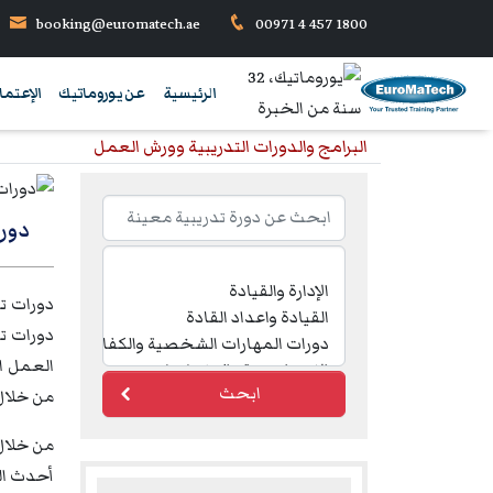
booking@euromatech.ae
00971 4 457 1800
الرئيسية
عن يوروماتيك
الإعتما
البرامج والدورات التدريبية وورش العمل
دورات تدريبية في 
العمل ال
ابحث
من خلال 
أحدث الت