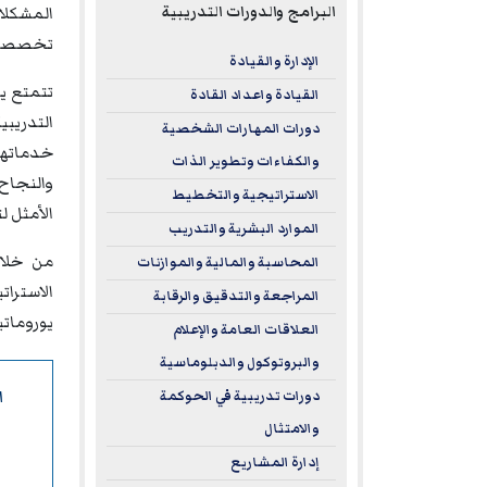
البرامج والدورات التدريبية
المشكلات
تخصصات 
الإدارة والقيادة
تتمتع يو
القيادة واعداد القادة
دورات المهارات الشخصية
خدماتها 
والكفاءات وتطوير الذات
والنجاح 
الاستراتيجية والتخطيط
الأمثل ل
الموارد البشرية والتدريب
من خلال
المحاسبة والمالية والموازنات
الاسترا
المراجعة والتدقيق والرقابة
يورومات
العلاقات العامة والإعلام
والبروتوكول والدبلوماسية
ا
دورات تدريبية في الحوكمة
والامتثال
إدارة المشاريع