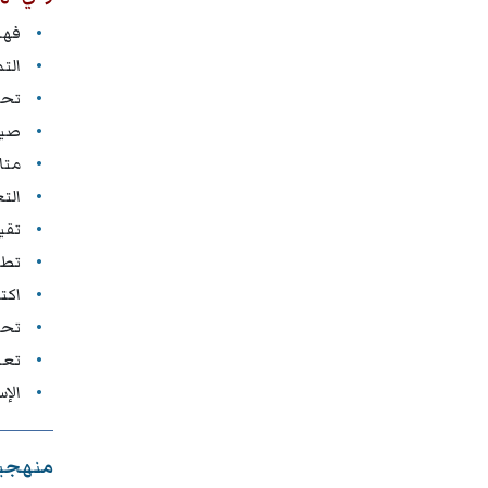
فهم
الت
تحل
صيا
متا
الت
تقي
تطب
اكت
تحس
تعز
الإس
منهجية