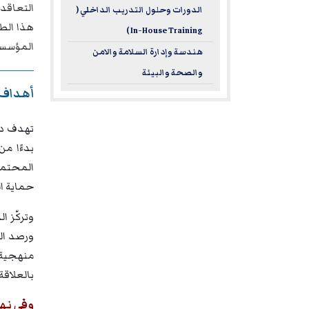
التعاقدي
الدورات وحلول التدريب الداخلي (
هذا الطر
In-House Training )
المؤسسية
هندسة وإدارة السلامة والامن
والصحة والبيئة
أهداف د
تهدف دو
بدءًا من
المحتملة
حماية ا
وتركّز ا
ورصد الم
منهجية أ
بالعلاقة
وفي نها