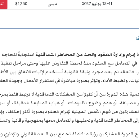
11–15 يوليو 2027
دبــي
$4,250
ال
:
ة
إبرام وإدارة العقود والحد من المخاطر التعاقدية
استجابةً للحاجة ا
في التعامل مع العقود منذ لحظة التفاوض عليها وحتى مراحل تنفيذه
فالعقد لم يعد مجرد وثيقة قانونية تُستخدم لإثبات الاتفاق بين الأطر
ات، وتضبط الأداء، وتؤثر بصورة مباشرة في استقرار الأعمال وجودة العلا
مية هذه الدورة من أن كثيرًا من المشكلات التعاقدية لا ترتبط فقط بمرح
الصياغة، أو عدم وضوح الالتزامات، أو غياب المتابعة الدقيقة، أو سو
مشاركين من فهم الأسس المهنية لإبرام العقود بصورة أكثر إحكامًا، وإدا
لى المخاطر التعاقدية وتحليلها والتعامل معها بمنهجية وقائية وعملية
ح الدورة المشاركين رؤية متكاملة تجمع بين البعد القانوني والإداري