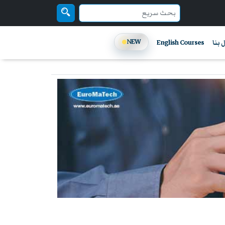
NEW
 بنا
English Courses