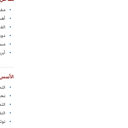
مفه
أهم
الف
دور
مسؤ
أبر
الأسس ا
الت
تحد
الت
الت
توث