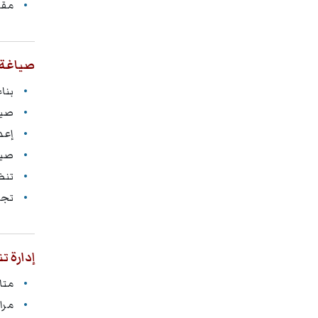
مقو
صياغة 
بنا
صيا
إعد
صيا
تنظ
تجن
إدارة ت
متا
مرا