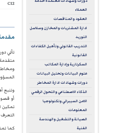
دورات وشهادات معتمدة خدمة
C12
العملاء
العقود والمناقصات
ادارة المشتريات والمخازن وسلاسل
مقدمة
التوريد
التدريب القانوني وتأهيل الكفاءات
تأتي دور
القانونية
متقدمة 
السكرتارية وإدارة المكاتب
ومخاطر. 
علوم البيانات وتحليل البيانات
المسؤولي
دورات وشهادات ادارة المخاطر
وتنبع أه
الذكاء الاصطناعي والتحول الرقمي
أو قصور 
الامن السيبراني وتكنولوجيا
تمكين ال
المعلومات
التعرف إ
الصيانة والتشغيل والهندسة
كما تمن
الفنية