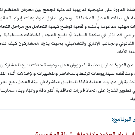
ذه الدورة على منهجية تدريبية تفاعلية تجمع بين العرض المنظم لل
ية في بيئات العمل المختلفة. ويجري تناول موضوعات إبرام العقود
 مهنية مدعومة بأمثلة واقعية توضح كيفية التعامل مع مراحل التعاقد
 التي قد تؤثر في سلامة التنفيذ أو تفتح المجال لخلافات مستقبلية. 
القانوني والجانب الإداري والتشغيلي، بحيث يدرك المشاركون كيف تن
ة الأداء.
من الدورة تمارين تطبيقية، وورش عمل، ودراسة حالات تتيح للمشاركين
ومناقشة سيناريوهات ترتبط بالمخاطر والتغييرات والإخلالات أثناء ال
رية إلى مهارات عملية قابلة للتطبيق مباشرة في بيئة العمل، مع تعزيز
تطوير القدرة على اتخاذ قرارات تعاقدية أكثر دقة ووعيًا، وبناء ممارسات أ
ة.
البرنامج:
ى إبرام العقود وإدارتها في البيئة المؤسسية