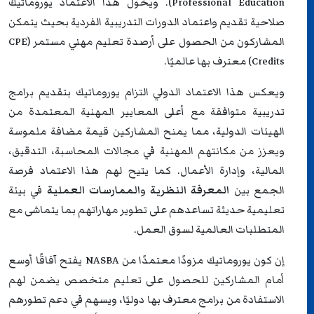
Professional Education). ويخول هذا الاعتماد يوروماتيك
صلاحية تقديم واعتماد الدورات التدريبية الفردية بحيث يتمكن
المشاركون من الحصول على أرصدة تعليم مهني مستمر (CPE
Credits) معترف بها عالميًا.
ويعكس هذا الاعتماد الدولي التزام يوروماتيك بتقديم برامج
تدريبية متوافقة مع أعلى المعايير المهنية المعتمدة من
الهيئات الدولية، مما يمنح المشاركين قيمة مضافة ملموسة
ويعزز من مكانتهم المهنية في مجالات المحاسبة، التدقيق،
المالية، وإدارة الأعمال. كما يتيح لهم هذا الاعتماد فرصة
الجمع بين
المعرفة النظرية
و
الممارسات العملية
في بيئة
تعليمية حديثة تساعدهم على تطوير مهاراتهم بما يتماشى مع
المتطلبات العالمية لسوق العمل.
إن كون يوروماتيك مزودًا معتمدًا من NASBA يفتح آفاقًا أوسع
أمام المشاركين للحصول على تعليم متخصص يضمن لهم
الاستفادة من برامج معترف بها دوليًا، ويسهم في دعم تطورهم