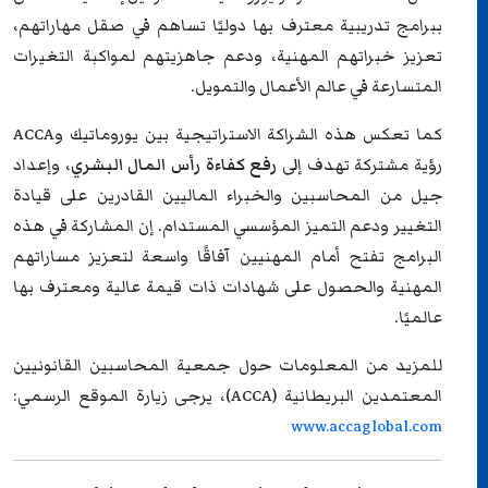
ببرامج تدريبية معترف بها دوليًا تساهم في صقل مهاراتهم،
تعزيز خبراتهم المهنية، ودعم جاهزيتهم لمواكبة التغيرات
المتسارعة في عالم الأعمال والتمويل.
كما تعكس هذه الشراكة الاستراتيجية بين يوروماتيك وACCA
رؤية مشتركة تهدف إلى
رفع كفاءة رأس المال البشري
، وإعداد
جيل من المحاسبين والخبراء الماليين القادرين على قيادة
التغيير ودعم التميز المؤسسي المستدام. إن المشاركة في هذه
البرامج تفتح أمام المهنيين آفاقًا واسعة لتعزيز مساراتهم
المهنية والحصول على شهادات ذات قيمة عالية ومعترف بها
عالميًا.
للمزيد من المعلومات حول جمعية المحاسبين القانونيين
المعتمدين البريطانية (ACCA)، يرجى زيارة الموقع الرسمي:
www.accaglobal.com