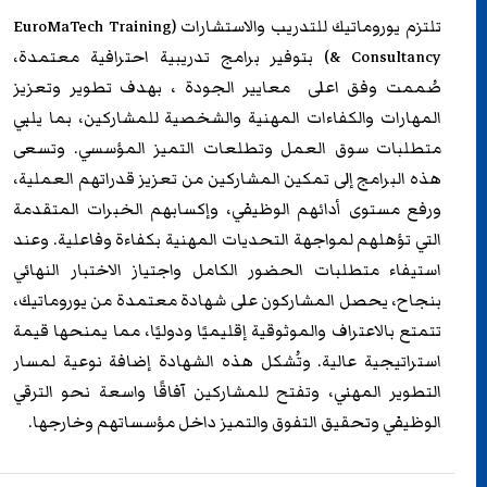
تلتزم
يوروماتيك للتدريب
والاستشارات (EuroMaTech Training
& Consultancy) بتوفير برامج تدريبية احترافية معتمدة،
صُممت وفق اعلى معايير الجودة ، بهدف تطوير وتعزيز
المهارات والكفاءات المهنية والشخصية للمشاركين، بما يلبي
متطلبات سوق العمل وتطلعات التميز المؤسسي. وتسعى
هذه البرامج إلى تمكين المشاركين من تعزيز قدراتهم العملية،
ورفع مستوى أدائهم الوظيفي، وإكسابهم الخبرات المتقدمة
التي تؤهلهم لمواجهة التحديات المهنية بكفاءة وفاعلية. وعند
استيفاء متطلبات الحضور الكامل واجتياز الاختبار النهائي
بنجاح، يحصل المشاركون على شهادة معتمدة من
يوروماتيك
،
تتمتع بالاعتراف والموثوقية إقليميًا ودوليًا، مما يمنحها قيمة
استراتيجية عالية. وتُشكل هذه الشهادة إضافة نوعية لمسار
التطوير المهني، وتفتح للمشاركين آفاقًا واسعة نحو الترقي
الوظيفي وتحقيق التفوق والتميز داخل مؤسساتهم وخارجها.