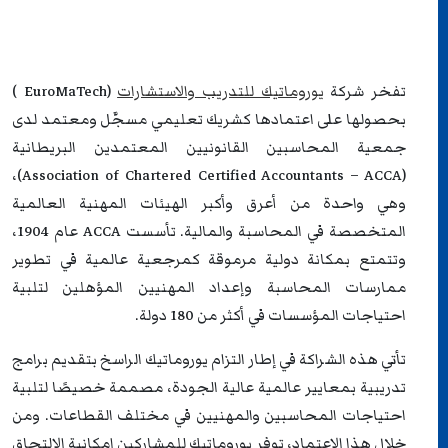
تفخر شركة
يوروماتيك للتدريب والاستشارات
(EuroMaTech )
بحصولها على اعتمادها كشريك تعليمي مسجَّل ومعتمد لدى
جمعية المحاسبين القانونيين المعتمدين البريطانية
(Association of Chartered Certified Accountants – ACCA)،
وهي واحدة من أعرق وأكبر الهيئات المهنية العالمية
المتخصصة في المحاسبة والمالية. تأسست ACCA عام 1904،
وتتمتع بمكانة دولية مرموقة كمرجعية عالمية في تطوير
ممارسات المحاسبة وإعداد المهنيين المؤهلين لتلبية
احتياجات المؤسسات في أكثر من 180 دولة.
تأتي هذه الشراكة في إطار التزام يوروماتيك الراسخ بتقديم برامج
تدريبية بمعايير عالمية عالية الجودة، مصممة خصيصًا لتلبية
احتياجات المحاسبين والمهنيين في مختلف القطاعات. ومن
خلال هذا الاعتماد، توفر يوروماتيك للمشاركين إمكانية الالتحاق