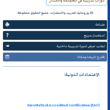
دورات تدريبية في الحوكمة والامتثال
© يوروماتيك للتدريب والاستشارات. جميع الحقوق محفوظة.
طباعة
استفسار سريع
لطلب عرض لدورة تدريبية داخلية
إقترح تاريخا ومكانا
الإعتمادات الدولية:
EuroMaTech Accredited Certification (EAC)