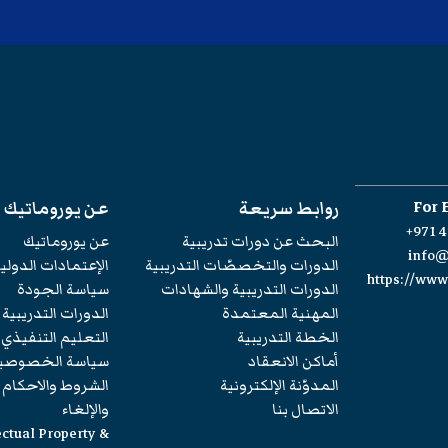
For 
روابط سريعة
عن يوروماتيك
+971 4
البحث عن دورات تدريبية
عن يوروماتيك
info
الدورات والتخصصّات التدريبية
الإعتمادات الدولي
https://ww
الدورات التدريبية والشهادات
سياسة الجودة
المهنية المعتمدة
الدورات التدريبية
الخطة التدريبية
التعليم التنفيذي
أماكن الانعقاد
سياسة الخصوصي
المدوّنة الإلكترونية
الشروط والاحكام
الاتصال بنا
والإلغاء
ectual Property &