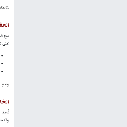
للاطلا
العق
على تقنية البلوك تشين 
ومع ذل
الخا
تُعد 
والتح