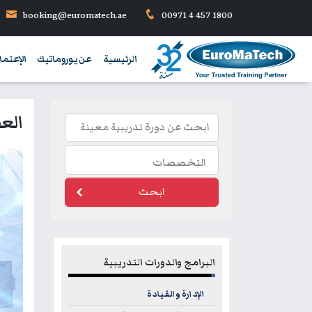
booking@euromatech.ae
00971 4 457 1800
الرئيسية
عن يوروماتيك
الإعتما
العق
ابحث
البرامج والدورات التدريبية
الإدارة والقيادة