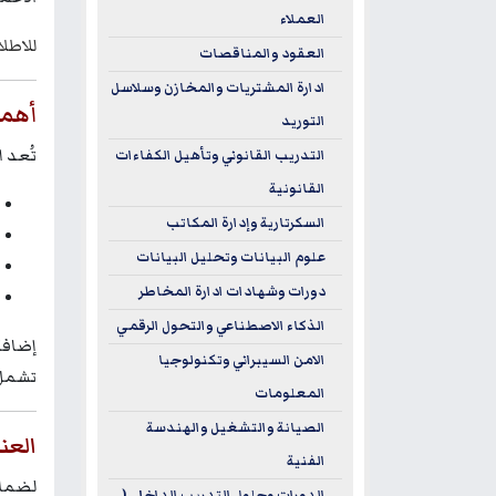
العملاء
للاطل
العقود والمناقصات
ادارة المشتريات والمخازن وسلاسل
أهمي
التوريد
تُعد ا
التدريب القانوني وتأهيل الكفاءات
القانونية
السكرتارية وإدارة المكاتب
علوم البيانات وتحليل البيانات
دورات وشهادات ادارة المخاطر
الذكاء الاصطناعي والتحول الرقمي
إضافة
الامن السيبراني وتكنولوجيا
تشمل 
المعلومات
الصيانة والتشغيل والهندسة
العن
الفنية
لضمان
الدورات وحلول التدريب الداخلي (