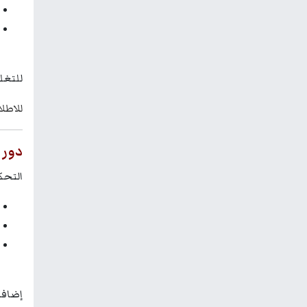
للتغل
للاطل
دور 
التحكيم (Arbitration) هو الأداة الأكثر شيوعًا لحل ا
إضافة 