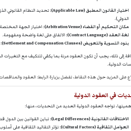
اختيار القانون المطبق (Applicable Law):
تحديد النظام القانوني الذي
الدولي).
مكان التحكيم أو القضاء (Arbitration Venue):
اختيار الجهة المختصة 
لغة العقد (Contract Language):
الاتفاق على لغة واضحة ومفهومة.
بنود التسوية والتعويض (Settlement and Compensation Clauses):
ت
افة إلى ذلك، يجب أن تكون العقود مرنة بما يكفي للتكيف مع التغيرات الط
سات الدولية.
اع على المزيد حول هذه النقاط، تفضل بزيارة الرابط:
العقود والمناقصات
ديات في العقود الدولية
هميتها، تواجه العقود الدولية العديد من التحديات، منها:
الاختلافات القانونية (Legal Differences):
تباين القوانين بين الدول قد
العوامل الثقافية (Cultural Factors):
تؤثر التقاليد الثقافية على أسلو