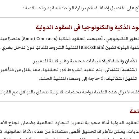
ع على تفاصيل إضافية، قم بزيارة الرابط:
العقود والمناقصات
.
ود الذكية والتكنولوجيا في العقود الدولية
مع التطور التكنولوجي، أ
(Blockchain) لتنفيذ الشروط تلقائيًا دون تدخل بشري. مزايا العقود الذكية تشمل:
الأمان والشفافية:
البيانات محمية وغير قابلة للتغيير.
التنفيذ التلقائي:
يتم تنفيذ الشروط فور تحققها، مما يقلل من التأخير.
تقليل التكاليف:
لا حاجة إلى وسطاء لتنفيذ العقد.
ك، لا تزال هذه التقنية تواجه تحديات قانونية تتعلق بالتوافق مع ا
لقواني
تمة
العقود الدولية أداة محورية لتعزيز التجارة العالمية وضمان نجاح الأ
ديات، يمكن للأطراف تحقيق أقصى استفادة من هذه الأداة القانونية. كما