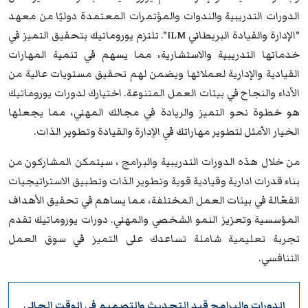
الدورات التدريبية والندوات والمؤتمرات المعتمدة دوليًا من معهد
"الإدارة والقيادة البريطاني ILM". تلتزم يوروماتيك بتحقيق التميز في
خدماتها التدريبية والاستشارية، مما يسهم في تنمية المهارات
القيادية والإدارية لعملائها ويضمن لهم تحقيق مستويات عالية من
الأداء والنجاح في بيئات العمل المتنوعة. اختيارك لدورات يوروماتيك
هو خطوة نحو التميز والريادة في مجالك المهني، مما يجعلها
الخيار الأمثل لتطوير مهاراتك في الإدارة والقيادة وتطوير الذات.
من خلال هذه الدورات التدريبية والبرامج ، سيتمكن المشاركون من
بناء قدرات ادارية وقيادية قوية وتطوير الذات وتطبيق الاستراتيجيات
الفعّالة في بيئات العمل المختلفة، مما يساهم في تحقيق الأهداف
المؤسسية وتعزيز النمو الشخصي والمهني. دورات يوروماتيك تقدم
تجربة تعليمية شاملة تساعدك على التميز في سوق العمل
التنافسي.
الدورات والبرامج قيد التحديث والتصميم في الوقت الحالي