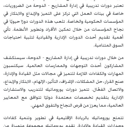
تعتبر دورات تدريبية في إدارة المشاريع - الدوحة من الضروريات،
خاصة في بيئات العمل التي تركز على التميز والإبداع والابتكار في
المؤسسات الحكومية والخاصة. تلعب هذه الدورات دورًا حيويًا في
نجاح المؤسسات من خلال تمكين الأفراد وتطوير الأنظمة. تأتي
أهمية تقديم أحدث الدورات الإدارية والقيادية لتلبية احتياجات
السوق المتنامية.
من خلال دورات تدريبية في إدارة المشاريع - الدوحة، سيستكشف
المشاركون أحدث التوجهات والممارسات العالمية. سيكتسبون
المهارات والكفاءات اللازمة للتميز في مجالات مثل القيادة والإدارة،
صنع القرار، حل المشكلات، الإشراف، التأثير، الإلهام، الابتكار والإبداع،
والاتصال الفعّال. تتميز دورات يوروماتيك للتدريب والاستشارات
الإدارية بتقديم تخصصات معتمدة دوليًا تتوافق مع المعايير
العالمية، مما يعزز من فرص النجاح والتفوق المهني.
تتمتع يوروماتيك بالريادة الإقليمية في تطوير وتنمية كفاءات
وجدارات القيادة والإدارة. تقدم يوروماتيك مجموعة متميزة من