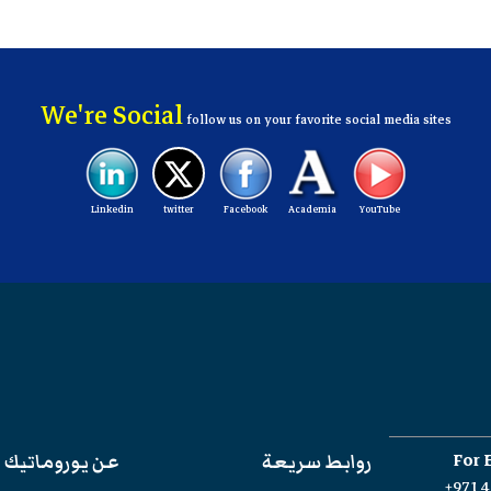
We're Social
follow us on your favorite social media sites
Linkedin
twitter
Facebook
Academia
YouTube
For 
روابط سريعة
عن يوروماتيك
+971 4