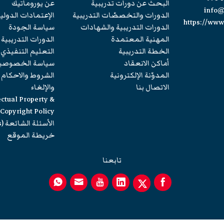
البحث عن دورات تدريبية
عن يوروماتيك
info
الدورات والتخصصّات التدريبية
الإعتمادات الدولي
https://ww
الدورات التدريبية والشهادات
سياسة الجودة
المهنية المعتمدة
الدورات التدريبية
الخطة التدريبية
التعليم التنفيذي
أماكن الانعقاد
سياسة الخصوصي
المدوّنة الإلكترونية
الشروط والاحكام
الاتصال بنا
والإلغاء
ectual Property &
Copyright Policy
الأسئلة الشائعة (FAQs)
خريطة الموقع
تابعنا