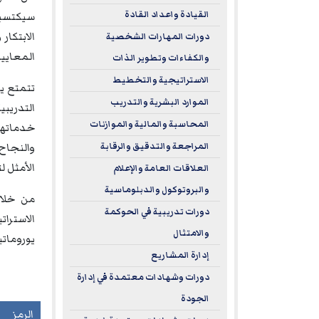
القيادة واعداد القادة
سيكتسبون
الابتكار
دورات المهارات الشخصية
المعايير
والكفاءات وتطوير الذات
الاستراتيجية والتخطيط
تتمتع يو
الموارد البشرية والتدريب
المحاسبة والمالية والموازنات
خدماتها 
والنجاح 
المراجعة والتدقيق والرقابة
الأمثل ل
العلاقات العامة والإعلام
والبروتوكول والدبلوماسية
من خلال
دورات تدريبية في الحوكمة
الاسترا
والامتثال
يورومات
إدارة المشاريع
دورات وشهادات معتمدة في إدارة
الجودة
الرمز