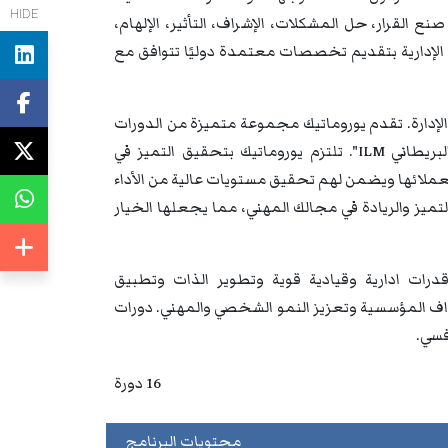
HIDE
نع القرار، حل المشكلات، الإشراف، التأثير، الإلهام،
رات الإدارية بتقديم تخصصات معتمدة دوليًا تتوافق مع
والإدارة. تقدم يوروماتيك مجموعة متميزة من الدورات
التدريبية والندوات والمؤتمرات المعتمدة دوليًا من معهد "الإدارة والقيادة البريطاني ILM". تلتزم يوروماتيك بتحقيق التميز في
ة لعملائها ويضمن لهم تحقيق مستويات عالية من الأداء
تميز والريادة في مجالك المهني، مما يجعلها الخيار
درات ادارية وقيادية قوية وتطوير الذات وتطبيق
داف المؤسسية وتعزيز النمو الشخصي والمهني. دورات
فسي.
16 دورة
محتويات البرنامج