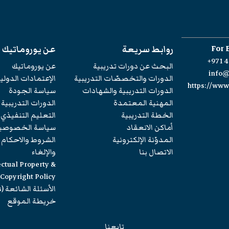
For 
روابط سريعة
عن يوروماتيك
+971 4
البحث عن دورات تدريبية
عن يوروماتيك
info
الدورات والتخصصّات التدريبية
الإعتمادات الدولي
https://ww
الدورات التدريبية والشهادات
سياسة الجودة
المهنية المعتمدة
الدورات التدريبية
الخطة التدريبية
التعليم التنفيذي
أماكن الانعقاد
سياسة الخصوصي
المدوّنة الإلكترونية
الشروط والاحكام
الاتصال بنا
والإلغاء
ectual Property &
Copyright Policy
الأسئلة الشائعة (FAQs)
خريطة الموقع
تابعنا