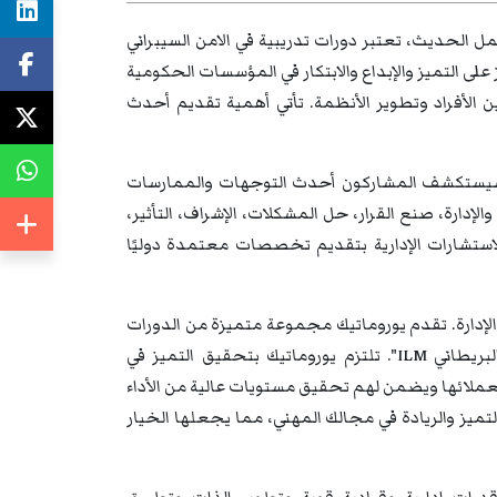
مل الحديث، تعتبر دورات تدريبية في الامن السيبراني
لى التميز والإبداع والابتكار في المؤسسات الحكومية
 الأفراد وتطوير الأنظمة. تأتي أهمية تقديم أحدث
خ، سيستكشف المشاركون أحدث التوجهات والممارسات
الإدارة، صنع القرار، حل المشكلات، الإشراف، التأثير،
 والاستشارات الإدارية بتقديم تخصصات معتمدة دوليًا
والإدارة. تقدم يوروماتيك مجموعة متميزة من الدورات
التدريبية والندوات والمؤتمرات المعتمدة دوليًا من معهد "الإدارة والقيادة البريطاني ILM". تلتزم يوروماتيك بتحقيق التميز في
ة لعملائها ويضمن لهم تحقيق مستويات عالية من الأداء
تميز والريادة في مجالك المهني، مما يجعلها الخيار