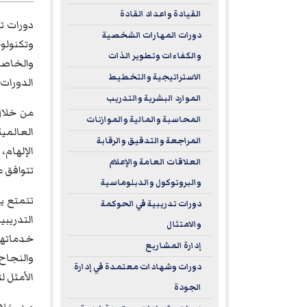
القيادة واعداد القادة
دورات تد
دورات المهارات الشخصية
وتكنولوج
والكفاءات وتطوير الذات
والخاصة
الاستراتيجية والتخطيط
الدورات 
الموارد البشرية والتدريب
من خلال
المحاسبة والمالية والموازنات
العالمية
المراجعة والتدقيق والرقابة
الإلهام،
العلاقات العامة والإعلام
تتوافق م
والبروتوكول والدبلوماسية
تتمتع يو
دورات تدريبية في الحوكمة
والامتثال
خدماتها 
إدارة المشاريع
والنجاح 
دورات وشهادات معتمدة في إدارة
الأمثل ل
الجودة