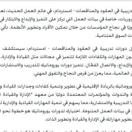
ريبية في العقود والمناقصات - امستردام، في عالم العمل الحديث، تعت
ريات، خاصة في بيئات العمل التي تركز على التميز والإبداع والابتكا
ويًا في نجاح المؤسسات من خلال تمكين الأفراد وتطوير الأنظمة. تأتي أ
 السوق المتنامية.
 دورات تدريبية في العقود والمناقصات - امستردام، سيستكشف ا
 المهارات والكفاءات اللازمة للتميز في مجالات مثل القيادة والإدارة، ص
 والإبداع، والاتصال الفعّال. تتميز دورات يوروماتيك للتدريب والاستشا
 العالمية، مما يعزز من فرص النجاح والتفوق المهني.
روماتيك بالريادة الإقليمية في تطوير وتنمية كفاءات وجدارات القيادة 
التدريبية والاستشارية، مما يسهم في تنمية المهارات القيادية والإداري
في بيئات العمل المتنوعة. اختيارك لدورات يوروماتيك هو خطوة نحو ال
تطوير مهاراتك في الإدارة والقيادة وتطوير الذات.