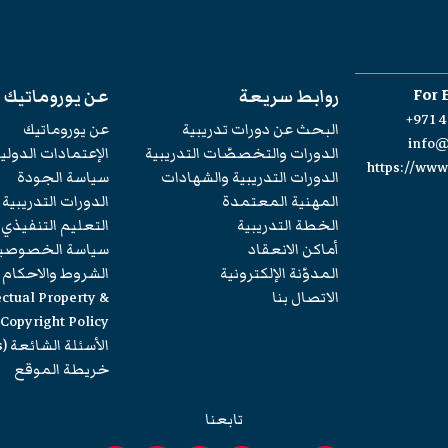
For 
روابط سريعة
عن يوروماتيك
+971 4
البحث عن دورات تدريبية
عن يوروماتيك
info
الدورات والتخصصّات التدريبية
الإعتمادات الدولي
https://ww
الدورات التدريبية والشهادات
سياسة الجودة
المهنية المعتمدة
الدورات التدريبية
الخطة التدريبية
التعليم التنفيذي
أماكن الانعقاد
سياسة الخصوصي
المدوّنة الإلكترونية
الشروط والاحكام
الاتصال بنا
ectual Property &
Copyright Policy
الأسئلة الشائعة (FAQs)
خريطة الموقع
تابعنا