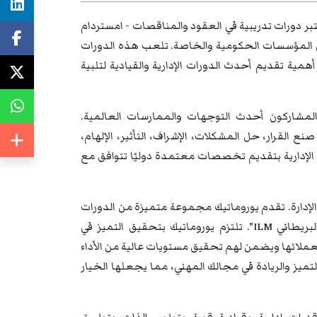
بر دورات تدريبية في العقود والمناقصات - امستردام
ر في المؤسسات الحكومية والخاصة. تلعب هذه الدورات
همية تقديم أحدث الدورات الإدارية والقيادية لتلبية
لمشاركون أحدث التوجهات والممارسات العالمية.
نع القرار، حل المشكلات، الإشراف، التأثير، الإلهام،
رات الإدارية بتقديم تخصصات معتمدة دوليًا تتوافق مع
والإدارة. تقدم يوروماتيك مجموعة متميزة من الدورات
التدريبية والندوات والمؤتمرات المعتمدة دوليًا من معهد "الإدارة والقيادة البريطاني ILM". تلتزم يوروماتيك بتحقيق التميز في
ة لعملائها ويضمن لهم تحقيق مستويات عالية من الأداء
تميز والريادة في مجالك المهني، مما يجعلها الخيار