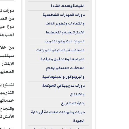
القيادة واعداد القادة
دورات تد
دورات المهارات الشخصية
من الضرو
والكفاءات وتطوير الذات
دورًا حي
الاستراتيجية والتخطيط
احتياجات
الموارد البشرية والتدريب
من خلال
المحاسبة والمالية والموازنات
سيكتسبون
المراجعة والتدقيق والرقابة
الابتكار
العلاقات العامة والإعلام
المعايير
والبروتوكول والدبلوماسية
تتمتع يو
دورات تدريبية في الحوكمة
والامتثال
خدماتها 
إدارة المشاريع
والنجاح 
دورات وشهادات معتمدة في إدارة
الأمثل ل
الجودة