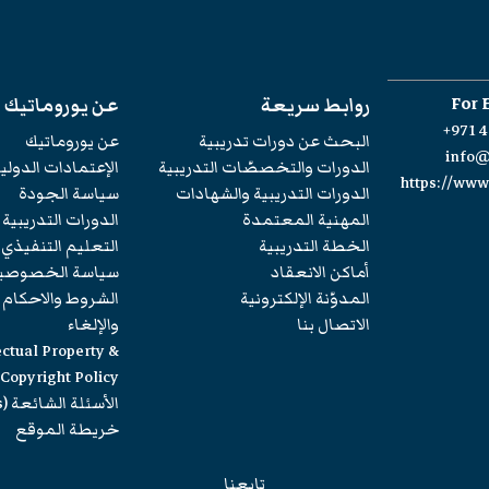
For 
روابط سريعة
عن يوروماتيك
+971 4
البحث عن دورات تدريبية
عن يوروماتيك
info
الدورات والتخصصّات التدريبية
الإعتمادات الدولي
https://ww
الدورات التدريبية والشهادات
سياسة الجودة
المهنية المعتمدة
الدورات التدريبية
الخطة التدريبية
التعليم التنفيذي
أماكن الانعقاد
سياسة الخصوصي
المدوّنة الإلكترونية
الشروط والاحكام
الاتصال بنا
والإلغاء
ectual Property &
Copyright Policy
الأسئلة الشائعة (FAQs)
خريطة الموقع
تابعنا