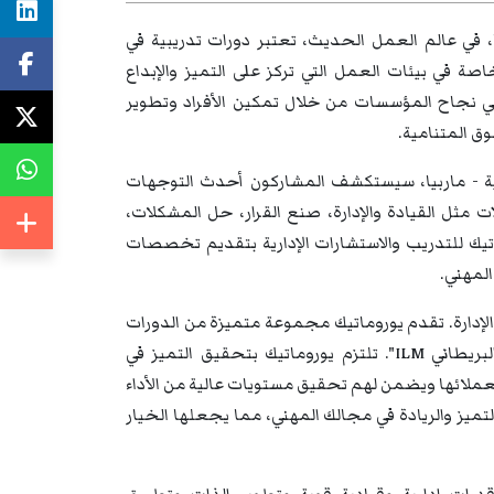
يا، في عالم العمل الحديث، تعتبر دورات تدريبية في
خاصة في بيئات العمل التي تركز على التميز والإبداع
 في نجاح المؤسسات من خلال تمكين الأفراد وتطوير
وق المتنامية.
اسية - ماربيا، سيستكشف المشاركون أحدث التوجهات
ت مثل القيادة والإدارة، صنع القرار، حل المشكلات،
وروماتيك للتدريب والاستشارات الإدارية بتقديم تخصصات
المهني.
والإدارة. تقدم يوروماتيك مجموعة متميزة من الدورات
التدريبية والندوات والمؤتمرات المعتمدة دوليًا من معهد "الإدارة والقيادة البريطاني ILM". تلتزم يوروماتيك بتحقيق التميز في
ة لعملائها ويضمن لهم تحقيق مستويات عالية من الأداء
تميز والريادة في مجالك المهني، مما يجعلها الخيار