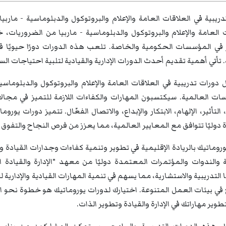
ريبية في العلاقات العامة والإعلام والبروتوكول والدبلوماسية - مارب
 العامة والإعلام والبروتوكول والدبلوماسية - ماربيا من الضروريات، 
ار في المؤسسات الحكومية والخاصة. تلعب هذه الدورات دورًا حيويًا
 تأتي أهمية تقديم أحدث الدورات الإدارية والقيادية لتلبية احتياجات الس
 دورات تدريبية في العلاقات العامة والإعلام والبروتوكول والدبلوم
ات العالمية. سيكتسبون المهارات والكفاءات اللازمة للتميز في مجالا
 التأثير، الإلهام، الابتكار والإبداع، والاتصال الفعّال. تتميز دورات ي
وليًا تتوافق مع المعايير العالمية، مما يعزز من فرص النجاح والتفوق 
روماتيك بالريادة الإقليمية في تطوير وتنمية كفاءات وجدارات القيادة 
التدريبية والاستشارية، مما يسهم في تنمية المهارات القيادية والإداري
في بيئات العمل المتنوعة. اختيارك لدورات يوروماتيك هو خطوة نحو ال
تطوير مهاراتك في الإدارة والقيادة وتطوير الذات.