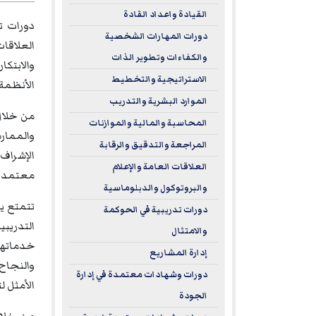
القيادة واعداد القادة
دورات تد
دورات المهارات الشخصية
العلاقات
والكفاءات وتطوير الذات
والابتك
الاستراتيجية والتخطيط
الأنظمة.
الموارد البشرية والتدريب
من خلال
المحاسبة والمالية والموازنات
والممارس
المراجعة والتدقيق والرقابة
الإشراف،
العلاقات العامة والإعلام
معتمدة د
والبروتوكول والدبلوماسية
تتمتع يو
دورات تدريبية في الحوكمة
والامتثال
خدماتها 
إدارة المشاريع
والنجاح 
دورات وشهادات معتمدة في إدارة
الأمثل ل
الجودة