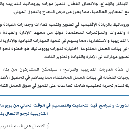
 الابتكار والإبداع، والاتصال الفعّال. تتميز دورات يوروماتيك للتدريب
ع المعايير العالمية، مما يعزز من فرص النجاح والتفوق المهني.
روماتيك بالريادة الإقليمية في تطوير وتنمية كفاءات وجدارات القيادة 
التدريبية والاستشارية، مما يسهم في تنمية المهارات القيادية والإداري
في بيئات العمل المتنوعة. اختيارك لدورات يوروماتيك هو خطوة نحو ال
تطوير مهاراتك في الإدارة والقيادة وتطوير الذات.
 هذه الدورات التدريبية والبرامج ، سيتمكن المشاركون من بناء ق
تيجيات الفعّالة في بيئات العمل المختلفة، مما يساهم في تحقيق الأه
يك تقدم تجربة تعليمية شاملة تساعدك على التميز في سوق العمل التنا
لدورات والبرامج قيد التحديث والتصميم في الوقت الحالي من
يوروما
التدريبية نرجو
الاتصال بنا
أو الاتصال على قسم التدريب