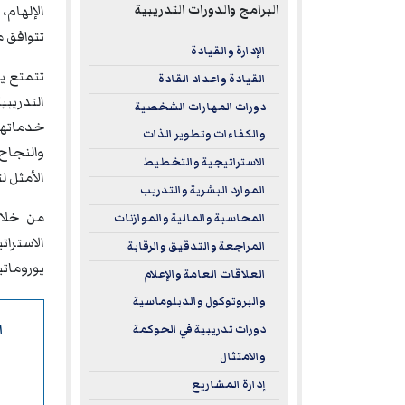
البرامج والدورات التدريبية
الإلهام،
تتوافق م
الإدارة والقيادة
تتمتع يو
القيادة واعداد القادة
دورات المهارات الشخصية
خدماتها 
والكفاءات وتطوير الذات
والنجاح 
الاستراتيجية والتخطيط
الأمثل ل
الموارد البشرية والتدريب
من خلال
المحاسبة والمالية والموازنات
الاسترا
المراجعة والتدقيق والرقابة
يورومات
العلاقات العامة والإعلام
والبروتوكول والدبلوماسية
ا
دورات تدريبية في الحوكمة
والامتثال
إدارة المشاريع