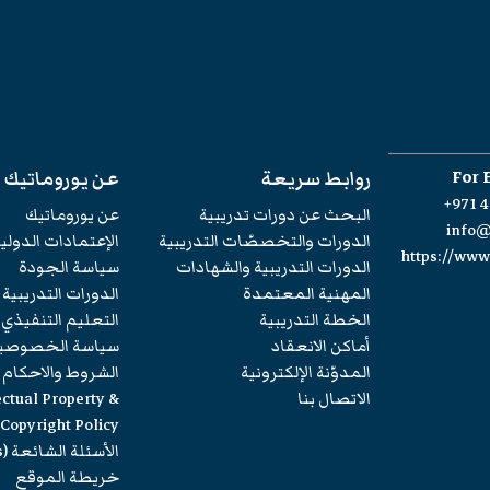
For 
روابط سريعة
عن يوروماتيك
+971 4
البحث عن دورات تدريبية
عن يوروماتيك
info
الدورات والتخصصّات التدريبية
الإعتمادات الدولي
https://ww
الدورات التدريبية والشهادات
سياسة الجودة
المهنية المعتمدة
الدورات التدريبية
الخطة التدريبية
التعليم التنفيذي
أماكن الانعقاد
سياسة الخصوصي
المدوّنة الإلكترونية
الشروط والاحكام
الاتصال بنا
ectual Property &
Copyright Policy
الأسئلة الشائعة (FAQs)
خريطة الموقع