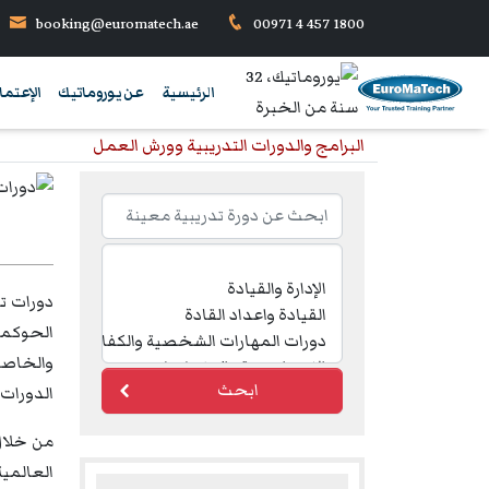
booking@euromatech.ae
00971 4 457 1800
الرئيسية
عن يوروماتيك
الإعتما
البرامج والدورات التدريبية وورش العمل
دورات تد
الحوكمة 
والخاصة
ابحث
الدورات 
من خلال
العالمية