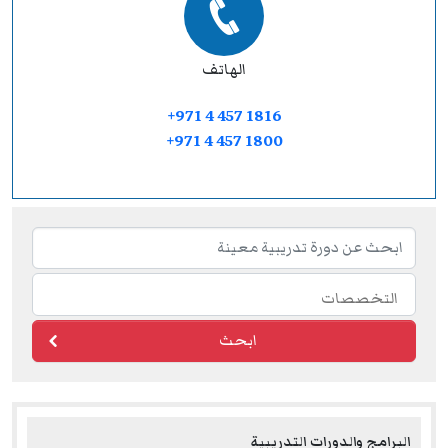
الهاتف
+971 4 457 1816
+971 4 457 1800
ابحث
البرامج والدورات التدريبية