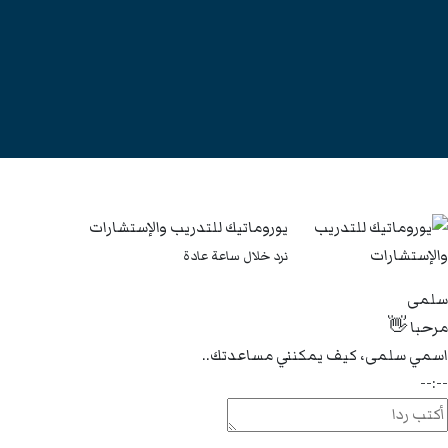
يوروماتيك للتدريب والإستشارات
نرد خلال ساعة عادة
سلمى
مرحبا 👋
اسمي سلمى، كيف يمكنني مساعدتك..
--:--