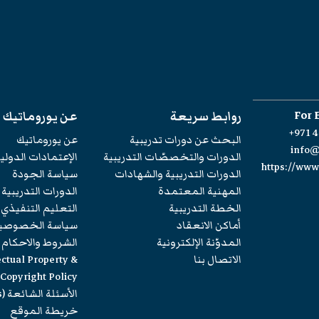
For 
روابط سريعة
عن يوروماتيك
+971 4
البحث عن دورات تدريبية
عن يوروماتيك
info
الدورات والتخصصّات التدريبية
الإعتمادات الدولي
https://ww
الدورات التدريبية والشهادات
سياسة الجودة
المهنية المعتمدة
الدورات التدريبية
الخطة التدريبية
التعليم التنفيذي
أماكن الانعقاد
سياسة الخصوصي
المدوّنة الإلكترونية
الشروط والاحكام
الاتصال بنا
ectual Property &
Copyright Policy
الأسئلة الشائعة (FAQs)
خريطة الموقع