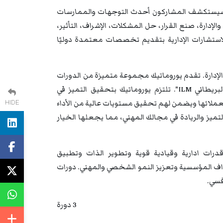
بية في CertNexus Authorized Training Partner - دبــي، سيستكشف المشاركون أحدث التوجهات والممارسات
الإدارة، صنع القرار، حل المشكلات، الإشراف، التأثير،
 والاستشارات الإدارية بتقديم تخصصات معتمدة دوليًا
والإدارة. تقدم يوروماتيك مجموعة متميزة من الدورات
التدريبية والندوات والمؤتمرات المعتمدة دوليًا من معهد "الإدارة والقيادة البريطاني ILM". تلتزم يوروماتيك بتحقيق التميز في
ة لعملائها ويضمن لهم تحقيق مستويات عالية من الأداء
HIDE
تميز والريادة في مجالك المهني، مما يجعلها الخيار
درات ادارية وقيادية قوية وتطوير الذات وتطبيق
داف المؤسسية وتعزيز النمو الشخصي والمهني. دورات
فسي.
3 دورة