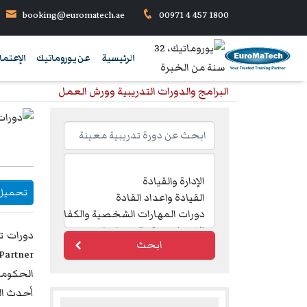
booking@euromatech.ae
00971 4 457 1800
الرئيسية
عن يوروماتيك
الإعتما
البرامج والدورات التدريبية وورش العمل
تحميل DF
ابحث
الحكومية
أحدث الد