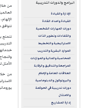
البرامج والدورات التدريبية
العالمية
الإدارة والقيادة
الإلهام،
القيادة واعداد القادة
تتوافق م
دورات المهارات الشخصية
والكفاءات وتطوير الذات
تتمتع يو
الاستراتيجية والتخطيط
خدماتها 
الموارد البشرية والتدريب
والنجاح 
المحاسبة والمالية والموازنات
الأمثل ل
المراجعة والتدقيق والرقابة
العلاقات العامة والإعلام
من خلال
الاسترا
والبروتوكول والدبلوماسية
يورومات
دورات تدريبية في الحوكمة
والامتثال
إدارة المشاريع