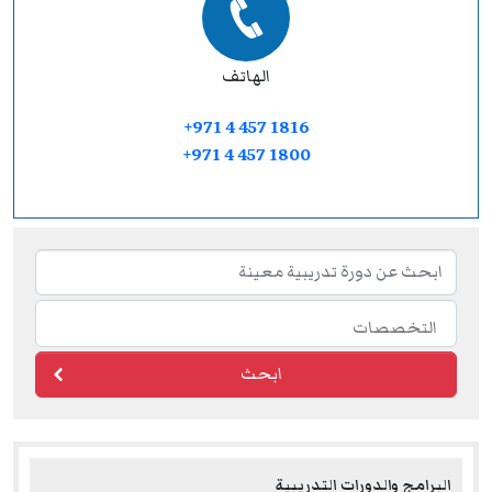
الهاتف
+971 4 457 1816
+971 4 457 1800
ابحث
البرامج والدورات التدريبية