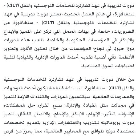
دورات تدريبية في عهد تشارترد للخدمات اللوجستية والنقل (CILT) -
سنغافورة، في عالم العمل الحديث، تعتبر دورات تدريبية في عهد
تشارترد للخدمات اللوجستية والنقل (CILT) - سنغافورة من
الضروريات، خاصة في بيئات العمل التي تركز على التميز والإبداع
والابتكار في المؤسسات الحكومية والخاصة. تلعب هذه الدورات
دورًا حيويًا في نجاح المؤسسات من خلال تمكين الأفراد وتطوير
الأنظمة. تأتي أهمية تقديم أحدث الدورات الإدارية والقيادية لتلبية
احتياجات السوق المتنامية.
من خلال دورات تدريبية في عهد تشارترد للخدمات اللوجستية
والنقل (CILT) - سنغافورة، سيستكشف المشاركون أحدث التوجهات
والممارسات العالمية. سيكتسبون المهارات والكفاءات اللازمة للتميز
في مجالات مثل القيادة والإدارة، صنع القرار، حل المشكلات،
الإشراف، التأثير، الإلهام، الابتكار والإبداع، والاتصال الفعّال. تتميز
دورات يوروماتيك للتدريب والاستشارات الإدارية بتقديم تخصصات
معتمدة دوليًا تتوافق مع المعايير العالمية، مما يعزز من فرص