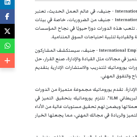
دورات تدريبية في International Employee Assistance Professional Association (EAPA) - جنيف، في عالم العمل الحديث، تعتبر
دورات تدريبية في International Employee Assistance Professional Association (EAPA) - جنيف من الضروريات، خاصة في بيئات
ة. تلعب هذه الدورات دورًا حيويًا في نجاح المؤسسات
 والقيادية لتلبية احتياجات السوق المتنامية.
من خلال دورات تدريبية في International Employee Assistance Professional Association (EAPA) - جنيف، سيستكشف المشاركون
يز في مجالات مثل القيادة والإدارة، صنع القرار، حل
 دورات يوروماتيك للتدريب والاستشارات الإدارية بتقديم
ح والتفوق المهني.
والإدارة. تقدم يوروماتيك مجموعة متميزة من الدورات
التدريبية والندوات والمؤتمرات المعتمدة دوليًا من معهد "الإدارة والقيادة البريطاني ILM". تلتزم يوروماتيك بتحقيق التميز في
ة لعملائها ويضمن لهم تحقيق مستويات عالية من الأداء
تميز والريادة في مجالك المهني، مما يجعلها الخيار