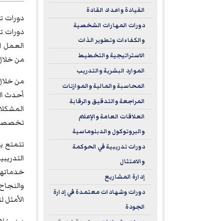
القيادة واعداد القادة
دورات المهارات الشخصية
والكفاءات وتطوير الذات
العمل ال
الاستراتيجية والتخطيط
من خلال 
الموارد البشرية والتدريب
المحاسبة والمالية والموازنات
أحدث الت
المراجعة والتدقيق والرقابة
المشكلات
العلاقات العامة والإعلام
تخصصات 
والبروتوكول والدبلوماسية
تتمتع يو
دورات تدريبية في الحوكمة
والامتثال
خدماتها 
إدارة المشاريع
والنجاح 
دورات وشهادات معتمدة في إدارة
الأمثل ل
الجودة