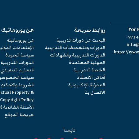
For 
روابط سريعة
عن يوروماتيك
+971 4
البحث عن دورات تدريبية
عن يوروماتيك
info
الدورات والتخصصّات التدريبية
الإعتمادات الدولي
https://ww
الدورات التدريبية والشهادات
سياسة الجودة
المهنية المعتمدة
الدورات التدريبية
الخطة التدريبية
التعليم التنفيذي
أماكن الانعقاد
سياسة الخصوصي
المدوّنة الإلكترونية
الشروط والاحكام
الاتصال بنا
ectual Property &
Copyright Policy
الأسئلة الشائعة (FAQs)
خريطة الموقع
تابعنا