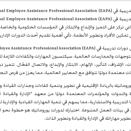
تي تركز على التميز والإبداع والابتكار في المؤسسات الحكومية والخاص
تمكين الأفراد وتطوير الأنظمة. تأتي أهمية تقديم أحدث الدورات الإدارية
وجهات والممارسات العالمية. سيكتسبون المهارات والكفاءات اللازمة للتم
، الإشراف، التأثير، الإلهام، الابتكار والإبداع، والاتصال الفعّال. تتميز
معتمدة دوليًا تتوافق مع المعايير العالمية، مما يعزز من فرص النجا
روماتيك بالريادة الإقليمية في تطوير وتنمية كفاءات وجدارات القيادة 
التدريبية والاستشارية، مما يسهم في تنمية المهارات القيادية والإداري
في بيئات العمل المتنوعة. اختيارك لدورات يوروماتيك هو خطوة نحو ال
تطوير مهاراتك في الإدارة والقيادة وتطوير الذات.