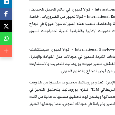
دورات تدريبية في International Employee Assistance Professional Association (EAPA) - كوالا لمبور، في عالم العمل الحديث،
تعتبر دورات تدريبية في International Employee Assistance Professional Association (EAPA) - كوالا لمبور من الضروريات، خاصة
ية والخاصة. تلعب هذه الدورات دورًا حيويًا في نجاح
لدورات الإدارية والقيادية لتلبية احتياجات السوق
من خلال دورات تدريبية في International Employee Assistance Professional Association (EAPA) - كوالا لمبور، سيستكشف
 اللازمة للتميز في مجالات مثل القيادة والإدارة،
ل الفعّال. تتميز دورات يوروماتيك للتدريب والاستشارات
ز من فرص النجاح والتفوق المهني.
والإدارة. تقدم يوروماتيك مجموعة متميزة من الدورات
التدريبية والندوات والمؤتمرات المعتمدة دوليًا من معهد "الإدارة والقيادة البريطاني ILM". تلتزم يوروماتيك بتحقيق التميز في
ة لعملائها ويضمن لهم تحقيق مستويات عالية من الأداء
تميز والريادة في مجالك المهني، مما يجعلها الخيار