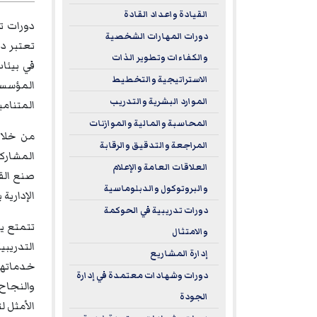
القيادة واعداد القادة
دورات المهارات الشخصية
والكفاءات وتطوير الذات
في بيئات
الاستراتيجية والتخطيط
المؤسسا
الموارد البشرية والتدريب
المتنامي
المحاسبة والمالية والموازنات
المراجعة والتدقيق والرقابة
المشاركو
العلاقات العامة والإعلام
صنع القر
والبروتوكول والدبلوماسية
الإدارية
دورات تدريبية في الحوكمة
تتمتع يو
والامتثال
إدارة المشاريع
خدماتها 
دورات وشهادات معتمدة في إدارة
والنجاح 
الجودة
الأمثل ل