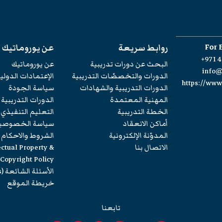
For 
روابط سريعة
عن يوروماتيك
+971 4
البحث عن دورات تدريبية
عن يوروماتيك
info
الدورات والتخصصّات التدريبية
الإعتمادات الدولي
https://ww
الدورات التدريبية والشهادات
سياسة الجودة
المهنية المعتمدة
الدورات التدريبية
الخطة التدريبية
التعليم التنفيذي
أماكن الانعقاد
سياسة الخصوصي
المدوّنة الإلكترونية
الشروط والاحكام
الاتصال بنا
ectual Property &
Copyright Policy
الأسئلة الشائعة (FAQs)
خريطة الموقع
تابعنا