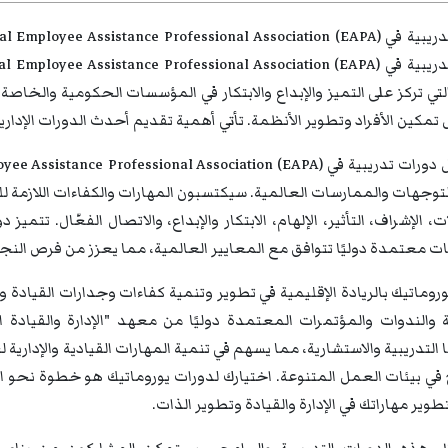
تي تركز على التميز والإبداع والابتكار في المؤسسات الحكومية والخاص
تمكين الأفراد وتطوير الأنظمة. تأتي أهمية تقديم أحدث الدورات الإدارية
وجهات والممارسات العالمية. سيكتسبون المهارات والكفاءات اللازمة للتم
، الإشراف، التأثير، الإلهام، الابتكار والإبداع، والاتصال الفعّال. تتميز
معتمدة دوليًا تتوافق مع المعايير العالمية، مما يعزز من فرص النجا
روماتيك بالريادة الإقليمية في تطوير وتنمية كفاءات وجدارات القيادة 
التدريبية والاستشارية، مما يسهم في تنمية المهارات القيادية والإداري
في بيئات العمل المتنوعة. اختيارك لدورات يوروماتيك هو خطوة نحو ال
تطوير مهاراتك في الإدارة والقيادة وتطوير الذات.