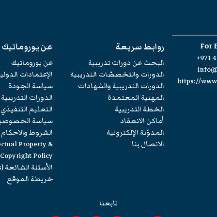
For 
روابط سريعة
عن يوروماتيك
+971 4
البحث عن دورات تدريبية
عن يوروماتيك
info
الدورات والتخصصّات التدريبية
الإعتمادات الدولي
https://ww
الدورات التدريبية والشهادات
سياسة الجودة
المهنية المعتمدة
الدورات التدريبية
الخطة التدريبية
التعليم التنفيذي
أماكن الانعقاد
سياسة الخصوصي
المدوّنة الإلكترونية
الشروط والاحكام
الاتصال بنا
ectual Property &
Copyright Policy
الأسئلة الشائعة (FAQs)
خريطة الموقع
تابعنا