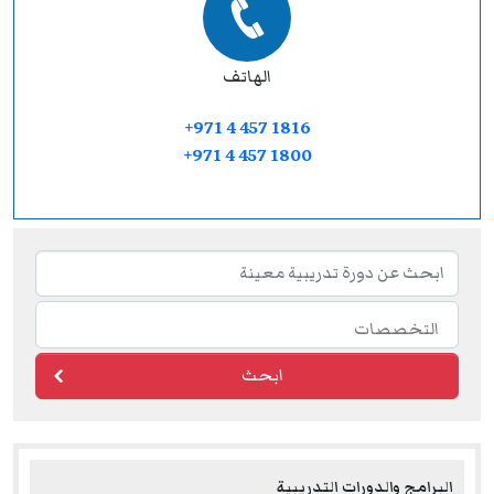
الهاتف
+971 4 457 1816
+971 4 457 1800
ابحث
البرامج والدورات التدريبية