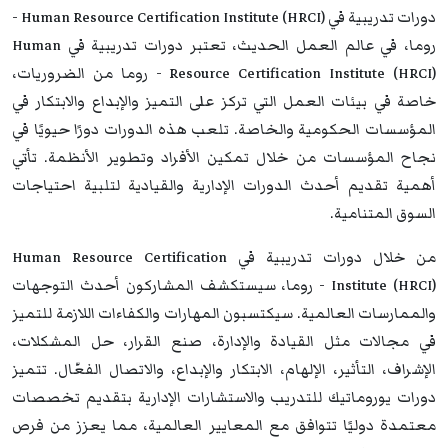
دورات تدريبية في Human Resource Certification Institute (HRCI) -
روما، في عالم العمل الحديث، تعتبر دورات تدريبية في Human
Resource Certification Institute (HRCI) - روما من الضروريات،
خاصة في بيئات العمل التي تركز على التميز والإبداع والابتكار في
المؤسسات الحكومية والخاصة. تلعب هذه الدورات دورًا حيويًا في
نجاح المؤسسات من خلال تمكين الأفراد وتطوير الأنظمة. تأتي
أهمية تقديم أحدث الدورات الإدارية والقيادية لتلبية احتياجات
السوق المتنامية.
من خلال دورات تدريبية في Human Resource Certification
Institute (HRCI) - روما، سيستكشف المشاركون أحدث التوجهات
والممارسات العالمية. سيكتسبون المهارات والكفاءات اللازمة للتميز
في مجالات مثل القيادة والإدارة، صنع القرار، حل المشكلات،
الإشراف، التأثير، الإلهام، الابتكار والإبداع، والاتصال الفعّال. تتميز
دورات يوروماتيك للتدريب والاستشارات الإدارية بتقديم تخصصات
معتمدة دوليًا تتوافق مع المعايير العالمية، مما يعزز من فرص