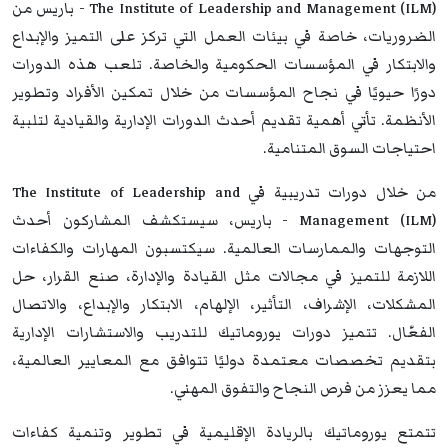
The Institute of Leadership and Management (ILM) - باريس من
الضروريات، خاصة في بيئات العمل التي تركز على التميز والإبداع
والابتكار في المؤسسات الحكومية والخاصة. تلعب هذه الدورات
دورًا حيويًا في نجاح المؤسسات من خلال تمكين الأفراد وتطوير
الأنظمة. تأتي أهمية تقديم أحدث الدورات الإدارية والقيادية لتلبية
احتياجات السوق المتنامية.
من خلال دورات تدريبية في The Institute of Leadership and
Management (ILM) - باريس، سيستكشف المشاركون أحدث
التوجهات والممارسات العالمية. سيكتسبون المهارات والكفاءات
اللازمة للتميز في مجالات مثل القيادة والإدارة، صنع القرار، حل
المشكلات، الإشراف، التأثير، الإلهام، الابتكار والإبداع، والاتصال
الفعّال. تتميز دورات يوروماتيك للتدريب والاستشارات الإدارية
بتقديم تخصصات معتمدة دوليًا تتوافق مع المعايير العالمية،
مما يعزز من فرص النجاح والتفوق المهني.
تتمتع يوروماتيك بالريادة الإقليمية في تطوير وتنمية كفاءات