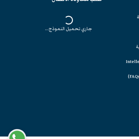
ة
جاري تحميل النموذج...
ة
Intell