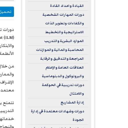
القيادة واعداد القادة
تحميل DF
دورات المهارات الشخصية
والكفاءات وتطوير الذات
الاستراتيجية والتخطيط
الموارد البشرية والتدريب
والابتك
المحاسبة والمالية والموازنات
الأنظمة.
المراجعة والتدقيق والرقابة
العلاقات العامة والإعلام
والممارس
والبروتوكول والدبلوماسية
الإشراف،
دورات تدريبية في الحوكمة
معتمدة د
والامتثال
تتمتع يو
إدارة المشاريع
دورات وشهادات معتمدة في إدارة
خدماتها 
الجودة
والنجاح 