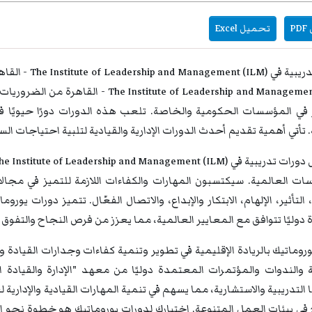
P
تحميل Excel
دورات تدريبية 
itute of Leadership and Management (ILM
ار في المؤسسات الحكومية والخاصة. تلعب هذه الدورات دورًا حيويًا
 تأتي أهمية تقديم أحدث الدورات الإدارية والقيادية لتلبية احتياجات الس
ات العالمية. سيكتسبون المهارات والكفاءات اللازمة للتميز في مجالا
 التأثير، الإلهام، الابتكار والإبداع، والاتصال الفعّال. تتميز دورات ي
وليًا تتوافق مع المعايير العالمية، مما يعزز من فرص النجاح والتفوق 
روماتيك بالريادة الإقليمية في تطوير وتنمية كفاءات وجدارات القيادة 
التدريبية والاستشارية، مما يسهم في تنمية المهارات القيادية والإداري
في بيئات العمل المتنوعة. اختيارك لدورات يوروماتيك هو خطوة نحو ال