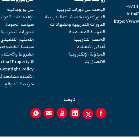
+971 4
البحث عن دورات تدريبية
عن يوروماتيك
info
الدورات والتخصصّات التدريبية
الإعتمادات الدولي
https://ww
الدورات التدريبية والشهادات
سياسة الجودة
المهنية المعتمدة
الدورات التدريبية
الخطة التدريبية
التعليم التنفيذي
أماكن الانعقاد
سياسة الخصوصي
المدوّنة الإلكترونية
الشروط والاحكام
الاتصال بنا
ectual Property &
Copyright Policy
الأسئلة الشائعة (FAQs)
خريطة الموقع
تابعنا