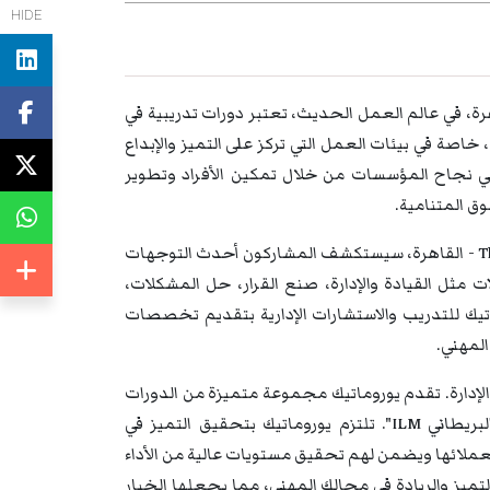
HIDE
في The Institute of Leadership and Management (ILM) - القاهرة، في عالم العمل الحديث، تعتبر دورات تدريبية في
The Inst) - القاهرة من الضروريات، خاصة في بيئات العمل التي تركز على التميز والإبداع
 في نجاح المؤسسات من خلال تمكين الأفراد وتطوير
وق المتنامية.
من خلال دورات تدريبية في The Institute of Leadership and Management (ILM) - القاهرة، سيستكشف المشاركون أحدث التوجهات
ت مثل القيادة والإدارة، صنع القرار، حل المشكلات،
وروماتيك للتدريب والاستشارات الإدارية بتقديم تخصصات
المهني.
والإدارة. تقدم يوروماتيك مجموعة متميزة من الدورات
التدريبية والندوات والمؤتمرات المعتمدة دوليًا من معهد "الإدارة والقيادة البريطاني ILM". تلتزم يوروماتيك بتحقيق التميز في
ة لعملائها ويضمن لهم تحقيق مستويات عالية من الأداء
تميز والريادة في مجالك المهني، مما يجعلها الخيار