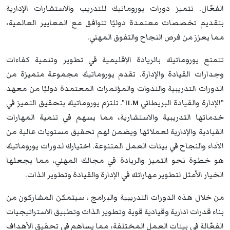
الفعّال. تتميز دورات يوروماتيك للتدريب والاستشارات الإدارية
بتقديم تخصصات معتمدة دوليًا تتوافق مع المعايير العالمية،
مما يعزز من فرص النجاح والتفوق المهني.
تتمتع يوروماتيك بالريادة الإقليمية في تطوير وتنمية كفاءات
وجدارات القيادة والإدارة. تقدم يوروماتيك مجموعة متميزة من
الدورات التدريبية والندوات والمؤتمرات المعتمدة دوليًا من معهد
"الإدارة والقيادة البريطاني ILM". تلتزم يوروماتيك بتحقيق التميز في
خدماتها التدريبية والاستشارية، مما يسهم في تنمية المهارات
القيادية والإدارية لعملائها ويضمن لهم تحقيق مستويات عالية من
الأداء والنجاح في بيئات العمل المتنوعة. اختيارك لدورات يوروماتيك
هو خطوة نحو التميز والريادة في مجالك المهني، مما يجعلها
الخيار الأمثل لتطوير مهاراتك في الإدارة والقيادة وتطوير الذات.
من خلال هذه الدورات التدريبية والبرامج ، سيتمكن المشاركون من
بناء قدرات ادارية وقيادية قوية وتطوير الذات وتطبيق الاستراتيجيات
الفعّالة في بيئات العمل المختلفة، مما يساهم في تحقيق الأهداف