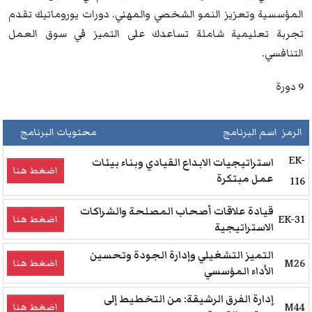
المؤسسية وتعزيز النمو الشخصي والمهني. دورات يوروماتيك تقدم
تجربة تعليمية شاملة تساعدك على التميز في سوق العمل
التنافسي.
9 دورة
الرمز
اسم البرنامج
محتويات البرنامج
EK-
استراتيجيات الابداع القيادي وبناء بيئات
اضغط هنا
عمل مبتكرة
116
قيادة علاقات أصحاب المصلحة والشراكات
EK-31
اضغط هنا
الاستراتيجية
التميز التشغيلي وإدارة الجودة وتحسين
M26
اضغط هنا
الأداء المؤسسي
إدارة الفرق الرشيقة: من التخطيط إلى
M44
اضغط هنا