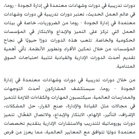
دورات تدريبية في دورات وشهادات معتمدة في إدارة الجودة - روما،
في عالم العمل الحديث، تعتبر دورات تدريبية في دورات وشهادات
معتمدة في إدارة الجودة - روما من الضروريات، خاصة في بيئات
العمل التي تركز على التميز والإبداع والابتكار في المؤسسات
الحكومية والخاصة. تلعب هذه الدورات دورًا حيويًا في نجاح
المؤسسات من خلال تمكين الأفراد وتطوير الأنظمة. تأتي أهمية
تقديم أحدث الدورات الإدارية والقيادية لتلبية احتياجات السوق
المتنامية.
من خلال دورات تدريبية في دورات وشهادات معتمدة في إدارة
الجودة - روما، سيستكشف المشاركون أحدث التوجهات
والممارسات العالمية. سيكتسبون المهارات والكفاءات اللازمة للتميز
في مجالات مثل القيادة والإدارة، صنع القرار، حل المشكلات،
الإشراف، التأثير، الإلهام، الابتكار والإبداع، والاتصال الفعّال. تتميز
دورات يوروماتيك للتدريب والاستشارات الإدارية بتقديم تخصصات
معتمدة دوليًا تتوافق مع المعايير العالمية، مما يعزز من فرص