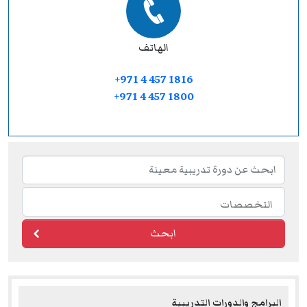
الهاتف
+971 4 457 1816
+971 4 457 1800
ابحث
البرامج والدورات التدريبية