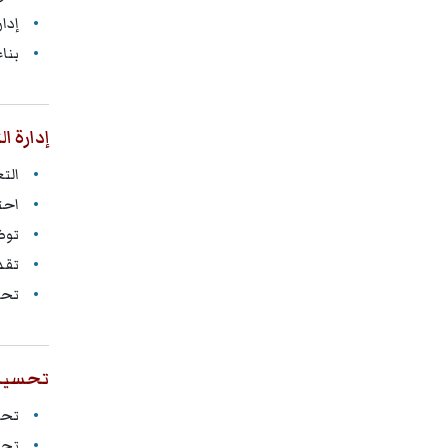
إدا
بنا
إدارة 
الت
احت
توض
تقد
تحو
تحسين 
تحل
تحس