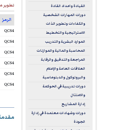
تطوير مه
القيادة واعداد القادة
دورات المهارات الشخصية
الرمز
والكفاءات وتطوير الذات
QCS4
الاستراتيجية والتخطيط
QCS4
الموارد البشرية والتدريب
المحاسبة والمالية والموازنات
QCS4
المراجعة والتدقيق والرقابة
QCS4
العلاقات العامة والإعلام
QCS4
والبروتوكول والدبلوماسية
QCS4
دورات تدريبية في الحوكمة
والامتثال
إدارة المشاريع
دورات وشهادات معتمدة في إدارة
مقدمة
الجودة