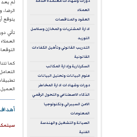
دورات وشهادات معتمدة خدمة
لم يعد ا
الرضا، و
العملاء
يتوقع أن
العقود والمناقصات
ادارة المشتريات والمخازن وسلاسل
تأتي دو
التوريد
العملاء
التدريب القانوني وتأهيل الكفاءات
التوقعا
القانونية
كما تتنا
السكرتارية وإدارة المكاتب
التعامل
علوم البيانات وتحليل البيانات
تطبيقات
دورات وشهادات ادارة المخاطر
العميل 
الذكاء الاصطناعي والتحول الرقمي
الامن السيبراني وتكنولوجيا
أهداف د
المعلومات
الصيانة والتشغيل والهندسة
سيتمكن 
الفنية