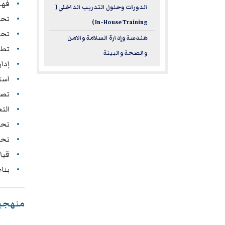
فهم
الدورات وحلول التدريب الداخلي (
تحل
In-House Training )
تحس
هندسة وإدارة السلامة والامن
تطب
والصحة والبيئة
إدا
است
تصم
الت
تحو
تحس
قيا
بنا
منهجية