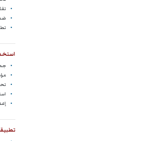
تقل
ضما
تطو
استخدام
جمع
مؤش
تحل
است
إعد
تطبيقا