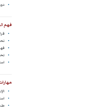
دور
فهم ال
قرا
تحل
فهم
تحد
است
مهارات 
الإ
است
طرح