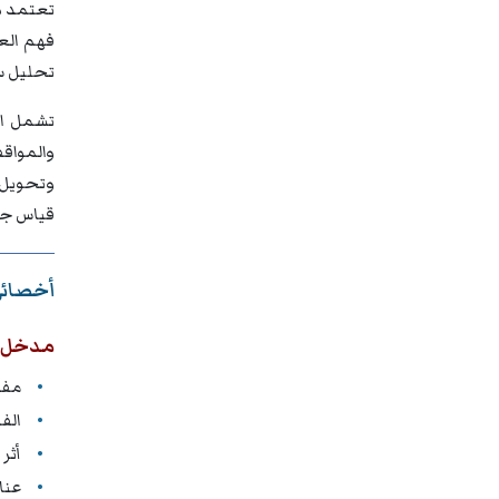
تعتمد د
فهم العم
تحليل س
تشمل ال
والمواق
وتحويل ا
قياس جود
أخصائي
مدخل إل
مفه
الف
أثر
عنا