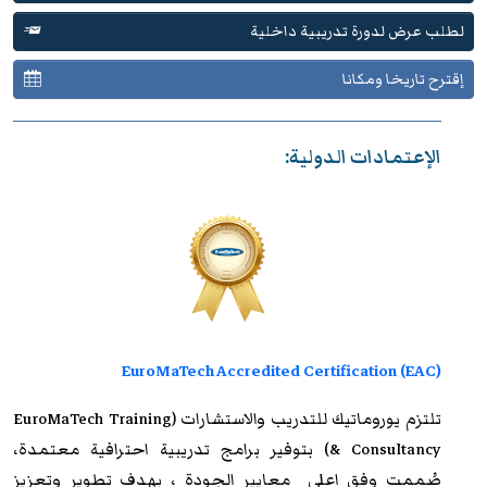
لطلب عرض لدورة تدريبية داخلية
إقترح تاريخا ومكانا
الإعتمادات الدولية:
EuroMaTech Accredited Certification (EAC)
تلتزم
يوروماتيك للتدريب
والاستشارات (EuroMaTech Training
& Consultancy) بتوفير برامج تدريبية احترافية معتمدة،
صُممت وفق اعلى معايير الجودة ، بهدف تطوير وتعزيز