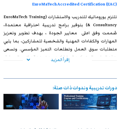
EuroMaTech Accredited Certification (EAC)
تلتزم
يوروماتيك للتدريب
والاستشارات (EuroMaTech Training
& Consultancy) بتوفير برامج تدريبية احترافية معتمدة،
صُممت وفق اعلى معايير الجودة ، بهدف تطوير وتعزيز
المهارات والكفاءات المهنية والشخصية للمشاركين، بما يلبي
متطلبات سوق العمل وتطلعات التميز المؤسسي. وتسعى
هذه البرامج إلى تمكين المشاركين من تعزيز قدراتهم العملية،
إقرأ المزيد
ورفع مستوى أدائهم الوظيفي، وإكسابهم الخبرات المتقدمة
التي تؤهلهم لمواجهة التحديات المهنية بكفاءة وفاعلية. وعند
استيفاء متطلبات الحضور الكامل واجتياز الاختبار النهائي
دورات تدريبية وندوات ذات صلة:
بنجاح، يحصل المشاركون على شهادة معتمدة من
يوروماتيك
،
تتمتع بالاعتراف والموثوقية إقليميًا ودوليًا، مما يمنحها قيمة
استراتيجية عالية. وتُشكل هذه الشهادة إضافة نوعية لمسار
التطوير المهني، وتفتح للمشاركين آفاقًا واسعة نحو الترقي
الوظيفي وتحقيق التفوق والتميز داخل مؤسساتهم وخارجها.