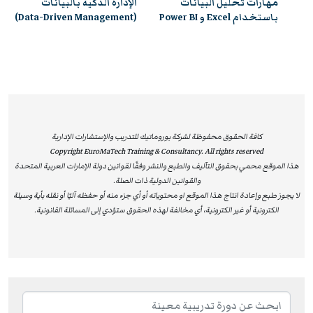
ية
مهارات تحليل البيانات
الإدارة الذكية بالبيانات
باستخدام Excel و Power BI
(Data-Driven Management)
كافة الحقوق محفوظة لشركة يوروماتيك للتدريب والإستشارات الإدارية
Copyright EuroMaTech Training & Consultancy. All rights reserved
هذا الموقع محمي بحقوق التآليف والطبع والنشر وفقًا لقوانين دولة الإمارات العربية المتحدة
والقوانين الدولية ذات الصلة.
لا يجوز طبع وإعادة انتاج هذا الموقع او محتوياته أو أي جزء منه أو حفظه آليًا أو نقله بأية وسيلة
الكترونية أو غير الكترونية، أي مخالفة لهذه الحقوق ستؤدي إلى المسائلة القانونية.