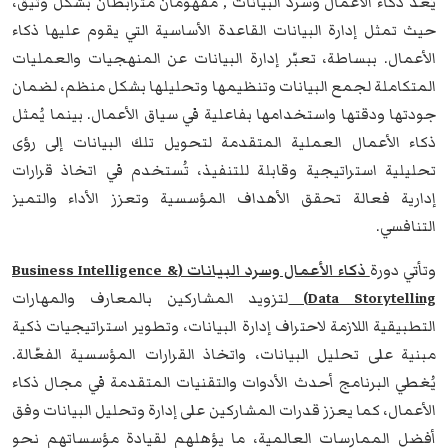
يُعد ذكاء الأعمال وسرد البيانات , مفهومان مترابطان بشكل وثيق،
حيث تمثل إدارة البيانات القاعدة الأساسية التي يقوم عليها ذكاء
الأعمال. ببساطة، تعبّر إدارة البيانات عن المنهجيات والعمليات
المتكاملة لجمع البيانات وتنظيمها وتحليلها بشكل منظم، لضمان
جودتها ودقتها واستخدامها بفاعلية في سياق الأعمال. بينما يُمثل
ذكاء الأعمال العملية المتقدمة لتحويل تلك البيانات إلى رؤى
تحليلية استراتيجية وقابلة للتنفيذ، تُستخدم في اتخاذ قرارات
إدارية فعالة تحقق الأهداف المؤسسية وتعزز الأداء والتميز
التنافسي.
وتأتي دورة
ذكاء الأعمال وسرد البيانات (Business Intelligence &
Data Storytelling)
لتزويد المشاركين بالمعارف والمهارات
التطبيقية اللازمة لاحتراف إدارة البيانات، وتطوير استراتيجيات ذكية
مبنية على تحليل البيانات، واتخاذ القرارات المؤسسية الفعّالة.
يُغطي البرنامج أحدث الأدوات والتقنيات المتقدمة في مجال ذكاء
الأعمال، كما يعزز قدرات المشاركين على إدارة وتحليل البيانات وفق
أفضل الممارسات العالمية، ما يؤهلهم لقيادة مؤسساتهم نحو