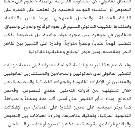
المجال القانوني، لأن الممارسة القانونية الرصينة لا تقوم على حفظ
النصوص أو استدعاء القواعد فحسب، بل تعتمد على القدرة على
القراءة العميقة، والتحليل المنهجي، وربط النص بالواقعة،
واستنباط التكييف القانوني السليم في ضوء الوقائع والقرائن والسياق.
فالقانون في جوهره ليس مجرد مواد جامدة، بل منظومة تفكير
تتطلب فهماً نقدياً، ونظراً متوازناً، وقدرة على التمييز بين ظاهر
النص ومقصده، وبين عرض الوقائع وحقيقتها القانونية.
وقد صُمم هذا البرنامج لتلبية الحاجة المتزايدة إلى تنمية مهارات
التفكير القانوني لدى القانونيين والمحامين والمستشارين القانونيين
والعاملين في الإدارات القانونية والجهات القضائية والتنظيمية، من
خلال تمكينهم من أدوات التحليل النقدي للنصوص، وفحص
الوقائع، وبناء الرأي القانوني على أسس أكثر دقة وعمقاً وانضباطاً.
كما يركّز البرنامج على تعزيز القدرة على التعامل مع
الإشكالات
القانونية
المركبة، وتفكيك عناصرها، وقراءة العلاقات بين النصوص
والوقائع قراءة مهنية واعية بعيدة عن التسرع أو التفسير السطحي.