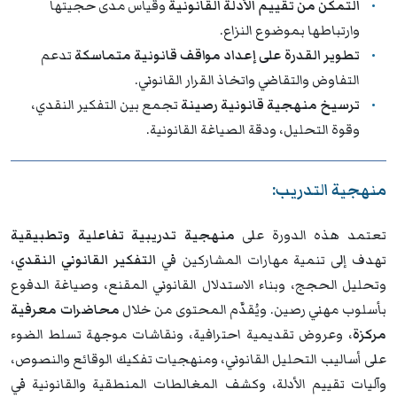
التمكن من تقييم الأدلة القانونية
وقياس مدى حجيتها
وارتباطها بموضوع النزاع.
تطوير القدرة على إعداد مواقف قانونية متماسكة
تدعم
التفاوض والتقاضي واتخاذ القرار القانوني.
ترسيخ منهجية قانونية رصينة
تجمع بين التفكير النقدي،
وقوة التحليل، ودقة الصياغة القانونية.
منهجية التدريب:
تعتمد هذه الدورة على
منهجية تدريبية تفاعلية وتطبيقية
تهدف إلى تنمية مهارات المشاركين في
التفكير القانوني النقدي
،
وتحليل الحجج، وبناء الاستدلال القانوني المقنع، وصياغة الدفوع
بأسلوب مهني رصين. ويُقدَّم المحتوى من خلال
محاضرات معرفية
مركزة
، وعروض تقديمية احترافية، ونقاشات موجهة تسلط الضوء
على أساليب التحليل القانوني، ومنهجيات تفكيك الوقائع والنصوص،
وآليات تقييم الأدلة، وكشف المغالطات المنطقية والقانونية في