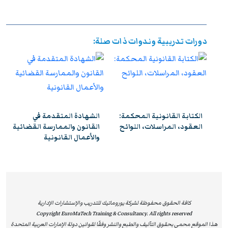
ورفع مستوى أدائهم الوظيفي، وإكسابهم الخبرات المتقدمة
التي تؤهلهم لمواجهة التحديات المهنية بكفاءة وفاعلية. وعند
استيفاء متطلبات الحضور الكامل واجتياز الاختبار النهائي
دورات تدريبية وندوات ذات صلة:
بنجاح، يحصل المشاركون على شهادة معتمدة من
يوروماتيك
،
تتمتع بالاعتراف والموثوقية إقليميًا ودوليًا، مما يمنحها قيمة
استراتيجية عالية. وتُشكل هذه الشهادة إضافة نوعية لمسار
التطوير المهني، وتفتح للمشاركين آفاقًا واسعة نحو الترقي
الوظيفي وتحقيق التفوق والتميز داخل مؤسساتهم وخارجها.
مة:
الكتابة القانونية المحكمة:
الشهادة المتقدمة في
العقود، المراسلات، اللوائح
القانون والممارسة القضائية
والأعمال القانونية
كافة الحقوق محفوظة لشركة يوروماتيك للتدريب والإستشارات الإدارية
Copyright EuroMaTech Training & Consultancy. All rights reserved
هذا الموقع محمي بحقوق التآليف والطبع والنشر وفقًا لقوانين دولة الإمارات العربية المتحدة