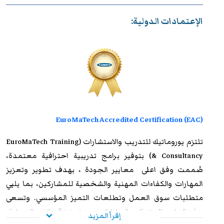
الإعتمادات الدولية:
EuroMaTech Accredited Certification (EAC)
تلتزم
يوروماتيك للتدريب
والاستشارات (EuroMaTech Training
& Consultancy) بتوفير برامج تدريبية احترافية معتمدة،
صُممت وفق اعلى معايير الجودة ، بهدف تطوير وتعزيز
المهارات والكفاءات المهنية والشخصية للمشاركين، بما يلبي
متطلبات سوق العمل وتطلعات التميز المؤسسي. وتسعى
هذه البرامج إلى تمكين المشاركين من تعزيز قدراتهم العملية،
إقرأ المزيد