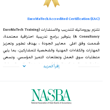
EuroMaTech Accredited Certification (EAC)
تلتزم
يوروماتيك للتدريب
والاستشارات (EuroMaTech Training
& Consultancy) بتوفير برامج تدريبية احترافية معتمدة،
صُممت وفق اعلى معايير الجودة ، بهدف تطوير وتعزيز
المهارات والكفاءات المهنية والشخصية للمشاركين، بما يلبي
متطلبات سوق العمل وتطلعات التميز المؤسسي. وتسعى
هذه البرامج إلى تمكين المشاركين من تعزيز قدراتهم العملية،
إقرأ المزيد
ورفع مستوى أدائهم الوظيفي، وإكسابهم الخبرات المتقدمة
التي تؤهلهم لمواجهة التحديات المهنية بكفاءة وفاعلية. وعند
استيفاء متطلبات الحضور الكامل واجتياز الاختبار النهائي
بنجاح، يحصل المشاركون على شهادة معتمدة من
يوروماتيك
،
تتمتع بالاعتراف والموثوقية إقليميًا ودوليًا، مما يمنحها قيمة
استراتيجية عالية. وتُشكل هذه الشهادة إضافة نوعية لمسار