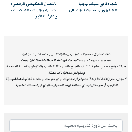
شهادة في سيكولوجيا
الاتصال الحكومي الرقمي:
تعليمية حديثة تساعدهم على تطوير مهاراتهم بما يتماشى مع
عي
الجمهور والسلوك الجماعي
الاستراتيجيات، المنصات،
وإدارة التأثير
المتطلبات العالمية لسوق العمل.
إن كون يوروماتيك مزودًا معتمدًا من NASBA يفتح آفاقًا أوسع
أمام المشاركين للحصول على تعليم متخصص يضمن لهم
الاستفادة من برامج معترف بها دوليًا، ويسهم في دعم تطورهم
الوظيفي وتحقيق أهدافهم المهنية وفق أعلى معايير الجودة
كافة الحقوق محفوظة لشركة يوروماتيك للتدريب والإستشارات الإدارية
Copyright EuroMaTech Training & Consultancy. All rights reserved
والتميز.
هذا الموقع محمي بحقوق التآليف والطبع والنشر وفقًا لقوانين دولة الإمارات العربية المتحدة
والقوانين الدولية ذات الصلة.
لا يجوز طبع وإعادة انتاج هذا الموقع او محتوياته أو أي جزء منه أو حفظه آليًا أو نقله بأية وسيلة
EuroMaTech
Training & Consultancy is recognized as an
الكترونية أو غير الكترونية، أي مخالفة لهذه الحقوق ستؤدي إلى المسائلة القانونية.
Approved Training Provider by the National Association of
State Boards of Accountancy (NASBA) in the United States,
as an official sponsor for Continuing Professional
Education (CPE). This prestigious accreditation authorizes
EuroMaTech to deliver and accredit individual training
courses, enabling participants to earn globally recognized