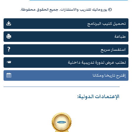
© يوروماتيك للتدريب والاستشارات. جميع الحقوق محفوظة.
تحميل كتيب البرنامج
طباعة
استفسار سريع
لطلب عرض لدورة تدريبية داخلية
إقترح تاريخا ومكانا
الإعتمادات الدولية: