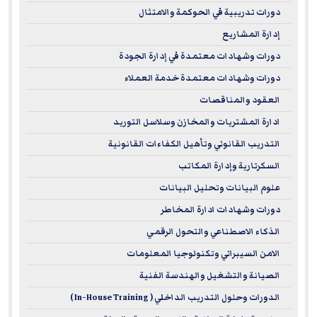
دورات تدريبية في الحوكمة والامتثال
support career advancement, foster professional growth,
إدارة المشاريع
and help achieve long-term objectives in line with the
highest standards of quality and excellence.
دورات وشهادات معتمدة في إدارة الجودة
دورات وشهادات معتمدة خدمة العملاء
Complaints regarding registered sponsors may be
العقود والمناقصات
submitted to the National Registry of CPE Sponsors through
ادارة المشتريات والمخازن وسلاسل التوريد
its website:
www.learningmarket.org
التدريب القانوني وتأهيل الكفاءات القانونية
السكرتارية وإدارة المكاتب
علوم البيانات وتحليل البيانات
دورات وشهادات ادارة المخاطر
الذكاء الاصطناعي والتحول الرقمي
الامن السيبراني وتكنولوجيا المعلومات
الصيانة والتشغيل والهندسة الفنية
الدورات وحلول التدريب الداخلي ( In-House Training )