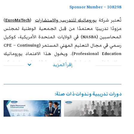
التطوير المهني، وتفتح للمشاركين آفاقًا واسعة نحو الترقي
Sponsor Number – 108298
الوظيفي وتحقيق التفوق والتميز داخل مؤسساتهم وخارجها.
تُعتبر شركة
يوروماتيك للتدريب والاستشارات
(
EuroMaTech
)
مزودًا تدريبيًا معتمدًا من قِبل الجمعية الوطنية لمجلس
المحاسبين (NASBA) في الولايات المتحدة الأمريكية، كوكيل
رسمي في مجال التعليم المهني المستمر (CPE – Continuing
Professional Education). ويخول هذا الاعتماد يوروماتيك
صلاحية تقديم واعتماد الدورات التدريبية الفردية بحيث يتمكن
إقرأ المزيد
المشاركون من الحصول على أرصدة تعليم مهني مستمر (CPE
Credits) معترف بها عالميًا.
ويعكس هذا الاعتماد الدولي التزام يوروماتيك بتقديم برامج
دورات تدريبية وندوات ذات صلة:
تدريبية متوافقة مع أعلى المعايير المهنية المعتمدة من
الهيئات الدولية، مما يمنح المشاركين قيمة مضافة ملموسة
ويعزز من مكانتهم المهنية في مجالات المحاسبة، التدقيق،
المالية، وإدارة الأعمال. كما يتيح لهم هذا الاعتماد فرصة
الجمع بين
المعرفة النظرية
و
الممارسات العملية
في بيئة