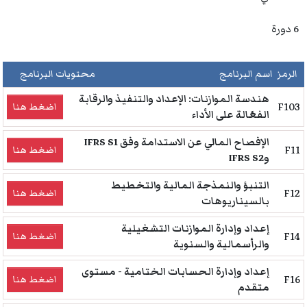
6 دورة
الرمز
اسم البرنامج
محتويات البرنامج
هندسة الموازنات: الإعداد والتنفيذ والرقابة
F103
اضغط هنا
الفعّالة على الأداء
الإفصاح المالي عن الاستدامة وفق IFRS S1
F11
اضغط هنا
وIFRS S2
التنبؤ والنمذجة المالية والتخطيط
F12
اضغط هنا
بالسيناريوهات
إعداد وإدارة الموازنات التشغيلية
F14
اضغط هنا
والرأسمالية والسنوية
إعداد وإدارة الحسابات الختامية - مستوى
F16
اضغط هنا
متقدم