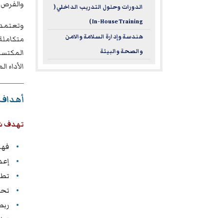
والفرص.
الدورات وحلول التدريب الداخلي (
In-House Training )
وتعتمد 
هندسة وإدارة السلامة والامن
متكاملة
والصحة والبيئة
المكتسبة
الأداء ا
أهداف 
تهدف شهادة 
فهم
إعد
تطوي
تحل
ربط