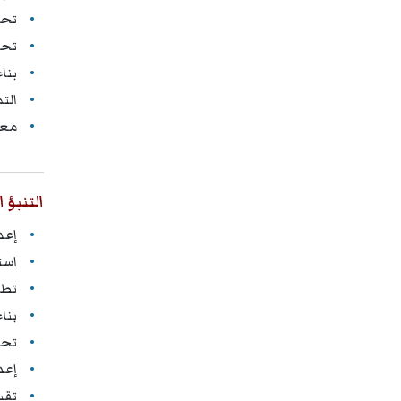
تحل
تحد
بنا
التم
معا
التنبؤ 
إعد
است
تطب
بنا
تحل
إعد
تقي