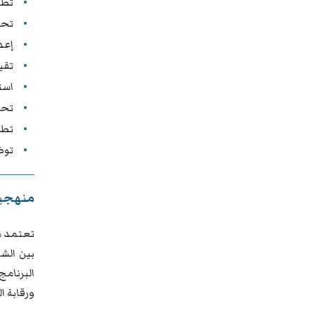
تطب
تحل
إعدا
تقي
است
تحس
تطو
توظ
منهجية
تعتمد م
بين الشر
البرنامج
ورقابة ا