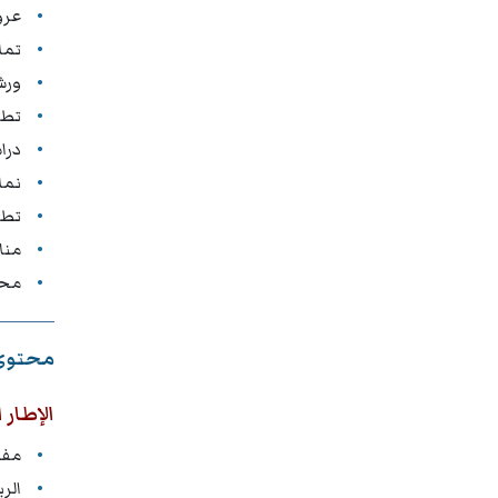
عرو
تما
ورش
تطب
درا
نما
تطب
منا
محا
محتوى 
الإطار 
مفه
الر