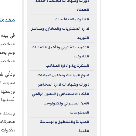
دورات وشهادات معتمدة خدمة
العملاء
مقدمة
العقود والمناقصات
ادارة المشتريات والمخازن وسلاسل
في بيئة 
التوريد
التخطيط 
التدريب القانوني وتأهيل الكفاءات
ولم يعد 
القانونية
التخطيط 
السكرتارية وإدارة المكاتب
وتأتي
شه
علوم البيانات وتحليل البيانات
قدرات ال
دورات وشهادات ادارة المخاطر
وربطها 
الذكاء الاصطناعي والتحول الرقمي
أسبابها 
الامن السيبراني وتكنولوجيا
المعلومات
ويمتد ن
محركات ا
الصيانة والتشغيل والهندسة
الأدوات 
الفنية