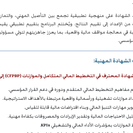
الشهادة على منهجية تطبيقية تجمع بين التأصيل المهني، والتمارين
 من الإعداد إلى تقييم النتائج. ويُختتم البرنامج بتقييم تطبيقي ي
 في معالجة مواقف مالية واقعية، بما يعزز جاهزيتهم لتولي مسؤوليات 
لمؤسسي.
الشهادة المهنية:
المحترف في التخطيط المالي المتكامل والموازنات (CFPBP) إلى تمكين المشاركين من:
 مفاهيم التخطيط المالي المتقدم ودوره في دعم القرار المؤسسي.
اد موازنات تشغيلية ورأسمالية واقعية مرتبطة بالأهداف الاستراتيجية.
ر مهارات التنبؤ المالي وبناء افتراضات مالية قابلة للقياس.
يل الاحتياجات المالية وتقدير الإيرادات والمصروفات بكفاءة مهنية.
 الموازنات بمؤشرات الأداء المالي والتشغيلي
KPIs
.