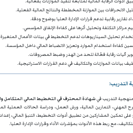
يق أدوات الرقابة المالية لمتابعة تنفيذ الموازنات بفعالية.
يل الانحرافات بين الموازنة المخططة والنتائج المالية الفعلية.
د تقارير رقابية تدعم قرارات الإدارة العليا بوضوح ودقة.
يم مراكز التكلفة وتحليل أثرها على كفاءة الإنفاق المؤسسي.
خدام تحليل السيناريوهات لدعم التخطيط في بيئات الأعمال المتغيرة.
ين كفاءة استخدام الموارد وتعزيز الانضباط المالي داخل المؤسسة.
ير آليات رقابة فعّالة للحد من الهدر وضبط المصروفات.
يف بيانات الموازنات والتكاليف في دعم القرارات الاستراتيجية.
 التدريب:
نهجية التدريب في
شهادة المحترف في التخطيط المالي المتكامل والموازنا
ح المهني، التمارين المالية، ورش العمل، ودراسة الحالات العملية الم
 على تمكين المشاركين من تطبيق أدوات التخطيط، التنبؤ المالي، إعداد ا
لتكاليف، مع ربط هذه الأدوات بمؤشرات الأداء وقرارات الإدارة العليا.