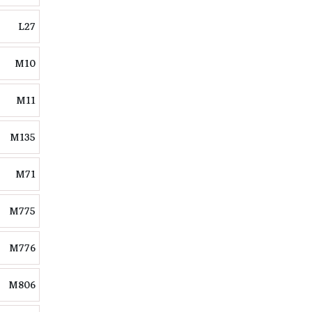
L27
M10
M11
M135
M71
M775
M776
M806