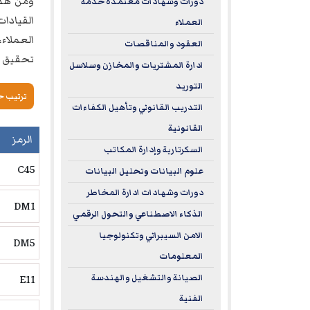
ومن هذا
دورات وشهادات معتمدة خدمة
القيادات
العملاء
العملاء
العقود والمناقصات
تحقيق ال
ادارة المشتريات والمخازن وسلاسل
التوريد
ترتيب 
التدريب القانوني وتأهيل الكفاءات
القانونية
الرمز
السكرتارية وإدارة المكاتب
C45
علوم البيانات وتحليل البيانات
دورات وشهادات ادارة المخاطر
DM1
الذكاء الاصطناعي والتحول الرقمي
الامن السيبراني وتكنولوجيا
DM5
المعلومات
E11
الصيانة والتشغيل والهندسة
الفنية