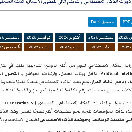
دورات الذكاء الاصطناعي والتعلم الآلي لتطوير الأعمال، أتمتة العملي
P
تحميل Excel
20
سبتمبر 2026
أكتوبر 2026
نوفمبر 2026
ديسمبر 2026
مايو 2027
يونيو 2027
يوليو 2027
أغسطس 2027
ات الذكاء الاصطناعي
اليوم من أكثر البرامج التدريبية طلبًا في 
داخل بيئات العمل، وارتباطه المباشر بـ
التحول ال
ة، ودعم اتخاذ القرار
. ولم يعد الذكاء الاصطناعي مجالًا تقنيًا محدود
لأداء، تحسين الخدمات، رفع الكفاءة التشغيلية، وتعزيز القدرة التناف
نتشار الواسع لتقنيات
الذكاء الاصطناعي التوليدي (Generative AI)
، و
ة
، بدأت المؤسسات تتجه نحو تطبيقات أكثر نضجًا تشمل
وكلاء الذكاء ا
عي متعدد الوسائط
، و
حوكمة الذكاء الاصطناعي
لضمان الاستخدام الآم