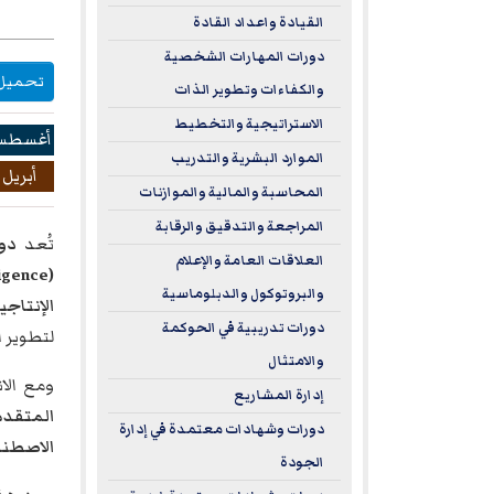
القيادة واعداد القادة
دورات المهارات الشخصية
تحميل DF
والكفاءات وتطوير الذات
الاستراتيجية والتخطيط
أغسطس 26
الموارد البشرية والتدريب
أبريل 2027
المحاسبة والمالية والموازنات
المراجعة والتدقيق والرقابة
تُعد
دور
العلاقات العامة والإعلام
(Artificial Intelligence)
والبروتوكول والدبلوماسية
الإنتاجي
دورات تدريبية في الحوكمة
لتطوير ا
والامتثال
ومع الا
إدارة المشاريع
المتقدم
دورات وشهادات معتمدة في إدارة
الاصطنا
الجودة