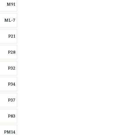
M91
ML-7
P21
P28
P32
P34
P37
P83
PM14