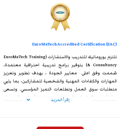
EuroMaTech Accredited Certification (EAC)
تلتزم
يوروماتيك للتدريب
والاستشارات (EuroMaTech Training
& Consultancy) بتوفير برامج تدريبية احترافية معتمدة،
صُممت وفق اعلى معايير الجودة ، بهدف تطوير وتعزيز
المهارات والكفاءات المهنية والشخصية للمشاركين، بما يلبي
متطلبات سوق العمل وتطلعات التميز المؤسسي. وتسعى
هذه البرامج إلى تمكين المشاركين من تعزيز قدراتهم العملية،
إقرأ المزيد
ورفع مستوى أدائهم الوظيفي، وإكسابهم الخبرات المتقدمة
التي تؤهلهم لمواجهة التحديات المهنية بكفاءة وفاعلية. وعند
استيفاء متطلبات الحضور الكامل واجتياز الاختبار النهائي