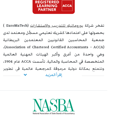
بنجاح، يحصل المشاركون على شهادة معتمدة من
يوروماتيك
،
تتمتع بالاعتراف والموثوقية إقليميًا ودوليًا، مما يمنحها قيمة
استراتيجية عالية. وتُشكل هذه الشهادة إضافة نوعية لمسار
التطوير المهني، وتفتح للمشاركين آفاقًا واسعة نحو الترقي
تفخر شركة
يوروماتيك للتدريب والاستشارات
(EuroMaTech )
الوظيفي وتحقيق التفوق والتميز داخل مؤسساتهم وخارجها.
بحصولها على اعتمادها كشريك تعليمي مسجَّل ومعتمد لدى
جمعية المحاسبين القانونيين المعتمدين البريطانية
(Association of Chartered Certified Accountants – ACCA)،
وهي واحدة من أعرق وأكبر الهيئات المهنية العالمية
المتخصصة في المحاسبة والمالية. تأسست ACCA عام 1904،
وتتمتع بمكانة دولية مرموقة كمرجعية عالمية في تطوير
إقرأ المزيد
ممارسات المحاسبة وإعداد المهنيين المؤهلين لتلبية
احتياجات المؤسسات في أكثر من 180 دولة.
تأتي هذه الشراكة في إطار التزام يوروماتيك الراسخ بتقديم برامج
تدريبية بمعايير عالمية عالية الجودة، مصممة خصيصًا لتلبية
احتياجات المحاسبين والمهنيين في مختلف القطاعات. ومن