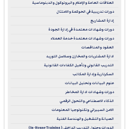
العلاقات العامة والإعلام والبروتوكول والدبلوماسية
internationally recognized learning opportunities that
دورات تدريبية في الحوكمة والامتثال
support career advancement, foster professional growth,
إدارة المشاريع
and help achieve long-term objectives in line with the
highest standards of quality and excellence.
دورات وشهادات معتمدة في إدارة الجودة
دورات وشهادات معتمدة خدمة العملاء
Complaints regarding registered sponsors may be
العقود والمناقصات
submitted to the National Registry of CPE Sponsors through
ادارة المشتريات والمخازن وسلاسل التوريد
its website:
www.learningmarket.org
التدريب القانوني وتأهيل الكفاءات القانونية
السكرتارية وإدارة المكاتب
علوم البيانات وتحليل البيانات
دورات وشهادات ادارة المخاطر
الذكاء الاصطناعي والتحول الرقمي
الامن السيبراني وتكنولوجيا المعلومات
الصيانة والتشغيل والهندسة الفنية
الدورات وحلول التدريب الداخلي ( In-House Training )