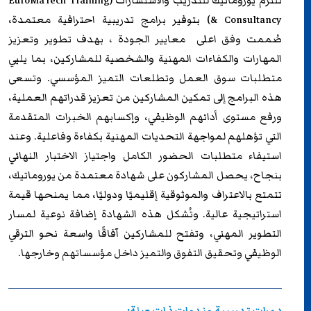
تلتزم
يوروماتيك للتدريب
والاستشارات (EuroMaTech Training
& Consultancy) بتوفير برامج تدريبية احترافية معتمدة،
صُممت وفق اعلى معايير الجودة ، بهدف تطوير وتعزيز
المهارات والكفاءات المهنية والشخصية للمشاركين، بما يلبي
متطلبات سوق العمل وتطلعات التميز المؤسسي. وتسعى
هذه البرامج إلى تمكين المشاركين من تعزيز قدراتهم العملية،
ورفع مستوى أدائهم الوظيفي، وإكسابهم الخبرات المتقدمة
التي تؤهلهم لمواجهة التحديات المهنية بكفاءة وفاعلية. وعند
استيفاء متطلبات الحضور الكامل واجتياز الاختبار النهائي
بنجاح، يحصل المشاركون على شهادة معتمدة من
يوروماتيك
،
تتمتع بالاعتراف والموثوقية إقليميًا ودوليًا، مما يمنحها قيمة
استراتيجية عالية. وتُشكل هذه الشهادة إضافة نوعية لمسار
التطوير المهني، وتفتح للمشاركين آفاقًا واسعة نحو الترقي
الوظيفي وتحقيق التفوق والتميز داخل مؤسساتهم وخارجها.