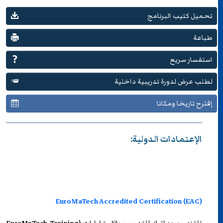
تحميل كتيب البرنامج
طباعة
استفسار سريع
لطلب عرض لدورة تدريبية داخلية
إقترح تاريخا ومكانا
الإعتمادات الدولية:
EuroMaTech Accredited Certification (EAC)