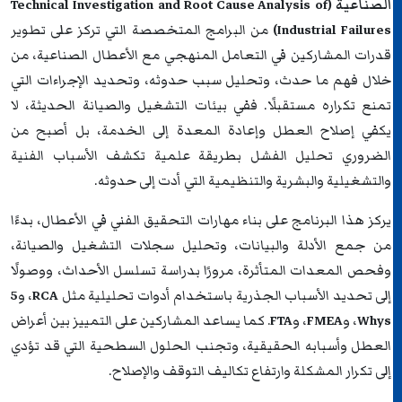
الصناعية
(Technical Investigation and Root Cause Analysis of
Industrial Failures)
من البرامج المتخصصة التي تركز على تطوير
قدرات المشاركين في التعامل المنهجي مع الأعطال الصناعية، من
خلال فهم ما حدث، وتحليل سبب حدوثه، وتحديد الإجراءات التي
تمنع تكراره مستقبلًا. ففي بيئات التشغيل والصيانة الحديثة، لا
يكفي إصلاح العطل وإعادة المعدة إلى الخدمة، بل أصبح من
الضروري تحليل الفشل بطريقة علمية تكشف الأسباب الفنية
والتشغيلية والبشرية والتنظيمية التي أدت إلى حدوثه.
يركز هذا البرنامج على بناء مهارات التحقيق الفني في الأعطال، بدءًا
من جمع الأدلة والبيانات، وتحليل سجلات التشغيل والصيانة،
وفحص المعدات المتأثرة، مرورًا بدراسة تسلسل الأحداث، ووصولًا
إلى تحديد الأسباب الجذرية باستخدام أدوات تحليلية مثل
RCA
، و
5
Whys
، و
FMEA
، و
FTA
. كما يساعد المشاركين على التمييز بين أعراض
العطل وأسبابه الحقيقية، وتجنب الحلول السطحية التي قد تؤدي
إلى تكرار المشكلة وارتفاع تكاليف التوقف والإصلاح.