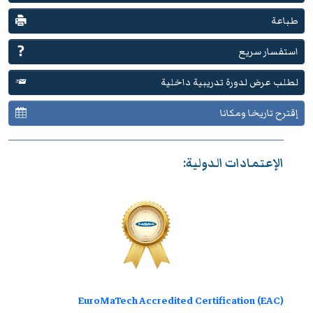
طباعة
استفسار سريع
لطلب عرض لدورة تدريبية داخلية
إقترح تاريخا ومكانا
الإعتمادات الدولية:
EuroMaTech Accredited Certification (EAC)