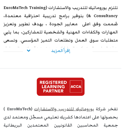
تلتزم
يوروماتيك للتدريب
والاستشارات (EuroMaTech Training
& Consultancy) بتوفير برامج تدريبية احترافية معتمدة،
صُممت وفق اعلى معايير الجودة ، بهدف تطوير وتعزيز
المهارات والكفاءات المهنية والشخصية للمشاركين، بما يلبي
متطلبات سوق العمل وتطلعات التميز المؤسسي. وتسعى
هذه البرامج إلى تمكين المشاركين من تعزيز قدراتهم العملية،
إقرأ المزيد
ورفع مستوى أدائهم الوظيفي، وإكسابهم الخبرات المتقدمة
التي تؤهلهم لمواجهة التحديات المهنية بكفاءة وفاعلية. وعند
استيفاء متطلبات الحضور الكامل واجتياز الاختبار النهائي
بنجاح، يحصل المشاركون على شهادة معتمدة من
يوروماتيك
،
تتمتع بالاعتراف والموثوقية إقليميًا ودوليًا، مما يمنحها قيمة
استراتيجية عالية. وتُشكل هذه الشهادة إضافة نوعية لمسار
التطوير المهني، وتفتح للمشاركين آفاقًا واسعة نحو الترقي
تفخر شركة
يوروماتيك للتدريب والاستشارات
(EuroMaTech )
الوظيفي وتحقيق التفوق والتميز داخل مؤسساتهم وخارجها.
بحصولها على اعتمادها كشريك تعليمي مسجَّل ومعتمد لدى
جمعية المحاسبين القانونيين المعتمدين البريطانية