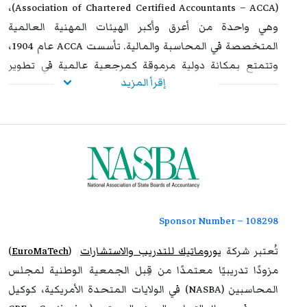
(Association of Chartered Certified Accountants – ACCA)،
وهي واحدة من أعرق وأكبر الهيئات المهنية العالمية
المتخصصة في المحاسبة والمالية. تأسست ACCA عام 1904،
وتتمتع بمكانة دولية مرموقة كمرجعية عالمية في تطوير
إقرأ المزيد
ممارسات المحاسبة وإعداد المهنيين المؤهلين لتلبية
احتياجات المؤسسات في أكثر من 180 دولة.
تأتي هذه الشراكة في إطار التزام يوروماتيك الراسخ بتقديم برامج
تدريبية بمعايير عالمية عالية الجودة، مصممة خصيصًا لتلبية
احتياجات المحاسبين والمهنيين في مختلف القطاعات. ومن
خلال هذا الاعتماد، توفر يوروماتيك للمشاركين إمكانية الالتحاق
ببرامج تدريبية معترف بها دوليًا تساهم في صقل مهاراتهم،
Sponsor Number – 108298
تعزيز خبراتهم المهنية، ودعم جاهزيتهم لمواكبة التغيرات
المتسارعة في عالم الأعمال والتمويل.
تُعتبر شركة
يوروماتيك للتدريب والاستشارات
(
EuroMaTech
)
مزودًا تدريبيًا معتمدًا من قِبل الجمعية الوطنية لمجلس
كما تعكس هذه الشراكة الاستراتيجية بين يوروماتيك وACCA
المحاسبين (NASBA) في الولايات المتحدة الأمريكية، كوكيل
رؤية مشتركة تهدف إلى
رفع كفاءة رأس المال البشري
، وإعداد