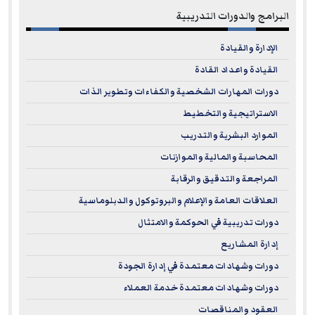
البرامج والدورات التدريبية
and enhances their professional standing across fields
such as accounting, auditing, finance, and business
الإدارة والقيادة
management. Furthermore, this recognition offers
القيادة واعداد القادة
participants the opportunity to combine
theoretical
دورات المهارات الشخصية والكفاءات وتطوير الذات
knowledge
with
practical application
in a modern
الاستراتيجية والتخطيط
learning environment, ensuring the development of skills
الموارد البشرية والتدريب
aligned with today’s global business requirements.
المحاسبة والمالية والموازنات
Being an NASBA-approved provider opens broader horizons
المراجعة والتدقيق والرقابة
for EuroMaTech’s participants, ensuring access to
العلاقات العامة والإعلام والبروتوكول والدبلوماسية
internationally recognized learning opportunities that
دورات تدريبية في الحوكمة والامتثال
support career advancement, foster professional growth,
إدارة المشاريع
and help achieve long-term objectives in line with the
highest standards of quality and excellence.
دورات وشهادات معتمدة في إدارة الجودة
دورات وشهادات معتمدة خدمة العملاء
Complaints regarding registered sponsors may be
العقود والمناقصات