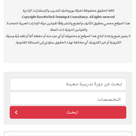
الاستفادة من برامج معترف بها دوليًا، ويسهم في دعم تطورهم
الوظيفي وتحقيق أهدافهم المهنية وفق أعلى معايير الجودة
كافة الحقوق محفوظة لشركة يوروماتيك للتدريب والإستشارات الإدارية
Copyright EuroMaTech Training & Consultancy. All rights reserved
والتميز.
هذا الموقع محمي بحقوق التآليف والطبع والنشر وفقًا لقوانين دولة الإمارات العربية المتحدة
والقوانين الدولية ذات الصلة.
لا يجوز طبع وإعادة انتاج هذا الموقع او محتوياته أو أي جزء منه أو حفظه آليًا أو نقله بأية وسيلة
EuroMaTech
Training & Consultancy is recognized as an
الكترونية أو غير الكترونية، أي مخالفة لهذه الحقوق ستؤدي إلى المسائلة القانونية.
Approved Training Provider by the National Association of
State Boards of Accountancy (NASBA) in the United States,
as an official sponsor for Continuing Professional
Education (CPE). This prestigious accreditation authorizes
EuroMaTech to deliver and accredit individual training
courses, enabling participants to earn globally recognized
Continuing Professional Education (CPE) credits.
This international accreditation reflects EuroMaTech’s
ابحث
strong commitment to delivering training programs that
meet the highest professional standards set by leading
global bodies. It provides participants with tangible value