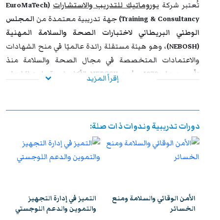
تُعتبر شركة
يوروماتيك للتدريب والاستشارات
(EuroMaTech
الوظيفي وتحقيق التفوق والتميز داخل مؤسساتهم وخارجها.
Training & Consultancy)
جهة تدريبية معتمدة من
المجلس
الوطني البريطاني لاختبارات الصحة والسلامة المهنية
(NEBOSH)
، وهو هيئة مستقلة رائدة عالميًا في منح الشهادات
والاعتمادات المتخصصة في مجال الصحة والسلامة منذ
تأسيسه عام 1979. ويُعد NEBOSH الأكثر شهرة واحترامًا على
إقرأ المزيد
مستوى العالم في هذا المجال، حيث تُعتمد مؤهلاته كمرجع
أساسي لأنظمة الإدارة ومعايير الصحة والسلامة والبيئة (HSE)
في مختلف القطاعات.
دورات تدريبية وندوات ذات صلة:
تغطي برامج
يوروماتيك المعتمدة من NEBOSH
مجموعة
واسعة من المحاور الأساسية التي تركز على نظم الإدارة العالمية
المطبقة في الصحة والسلامة، ومعايير إدارة البيئة والمخاطر
المهنية. ويشرف على تقديم هذه البرامج نخبة من الخبراء
المتخصصين الحاصلين على شهادات عليا وعضويات مهنية في
الأمن الوقائي والسلامة ومنع
التميز في إدارة التجهيز
منظمات الصحة والسلامة العالمية، بما يضمن للمشاركين
الخسائر
والتموين والدعم اللوجستي
تجربة تدريبية عالية الجودة تعكس أفضل الممارسات الدولية.