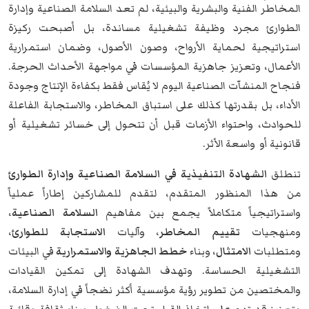
المخاطر الفنية والبشرية والبيئية، لم تعد السلامة الصناعية وإدارة
الطوارئ مجرد وظيفة تشغيلية مساندة، بل أصبحت ركيزة
استراتيجية لحماية الأرواح، وصون الأصول، وضمان استمرارية
الأعمال، وتعزيز جاهزية المؤسسات في مواجهة الأحداث الحرجة.
فنجاح المنشآت الصناعية اليوم لا يُقاس فقط بكفاءة الإنتاج وجودة
الأداء، بل بقدرتها كذلك على استباق المخاطر، والاستجابة الفاعلة
للحوادث، واحتواء الأزمات قبل أن تتحول إلى خسائر تشغيلية أو
قانونية أو واسعة الأثر.
تنطلق
الشهادة التنفيذية في السلامة الصناعية وإدارة الطوارئ
من هذا المنظور المتقدم، لتقدم للمشاركين إطاراً عملياً
واستراتيجياً متكاملاً يجمع بين مفاهيم
السلامة الصناعية
،
ومنهجيات
تقييم المخاطر
، وآليات
الاستجابة للطوارئ
،
ومتطلبات
الامتثال
، وبناء
خطط الجاهزية والاستمرارية
في البيئات
التشغيلية الحساسة. وتهدف الشهادة إلى تمكين القيادات
والمختصين من تطوير رؤية مؤسسية أكثر نضجاً في إدارة السلامة،