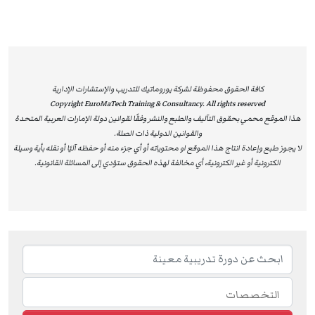
أبرز الشهادات:
شهادة عامة دولية في الصحة والسلامة (NEBOSH
International General Certificate – IGC):
كافة الحقوق محفوظة لشركة يوروماتيك للتدريب والإستشارات الإدارية
شهادة دولية معترف بها عالميًا كأساس لممارسة المهنة
Copyright EuroMaTech Training & Consultancy. All rights reserved
في مجال الصحة والسلامة.
هذا الموقع محمي بحقوق التآليف والطبع والنشر وفقًا لقوانين دولة الإمارات العربية المتحدة
الدبلوم الوطني/الدولي في الصحة والسلامة المهنية
والقوانين الدولية ذات الصلة.
لا يجوز طبع وإعادة انتاج هذا الموقع او محتوياته أو أي جزء منه أو حفظه آليًا أو نقله بأية وسيلة
(NEBOSH National/International Diploma in
الكترونية أو غير الكترونية، أي مخالفة لهذه الحقوق ستؤدي إلى المسائلة القانونية.
Occupational Health and Safety):
أرقى مؤهل أكاديمي في الصحة والسلامة، مخصص للخبراء
والمحترفين.
شهادة الصحة والسلامة في مكافحة الحرائق (NEBOSH
Certificate in Fire Safety):
شهادة متخصصة في إدارة مخاطر الحرائق وتعزيز ثقافة
السلامة.
شهادة الإدارة البيئية (NEBOSH Certificate in