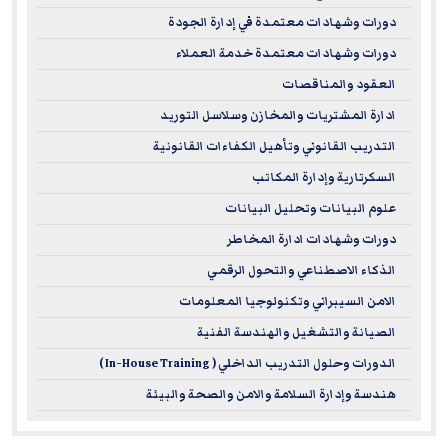
authority in occupational safety and health, and its
دورات وشهادات معتمدة في إدارة الجودة
qualifications are considered a benchmark for
دورات وشهادات معتمدة خدمة العملاء
international HSE management systems and standards
العقود والمناقصات
across all sectors.
ادارة المشتريات والمخازن وسلاسل التوريد
EuroMaTech’s NEBOSH-accredited programs cover a wide
التدريب القانوني وتأهيل الكفاءات القانونية
range of essential topics, focusing on globally recognized
السكرتارية وإدارة المكاتب
health, safety, and environmental management
علوم البيانات وتحليل البيانات
frameworks as well as occupational risk management
دورات وشهادات ادارة المخاطر
standards. These programs are delivered by highly
الذكاء الاصطناعي والتحول الرقمي
qualified experts with advanced academic credentials and
الامن السيبراني وتكنولوجيا المعلومات
memberships in leading international HSE organizations,
الصيانة والتشغيل والهندسة الفنية
ensuring participants receive world-class training that
الدورات وحلول التدريب الداخلي ( In-House Training )
reflects global best practices.
هندسة وإدارة السلامة والامن والصحة والبيئة
For more information about the National Examination
Board in Occupational Safety and Health (NEBOSH), please