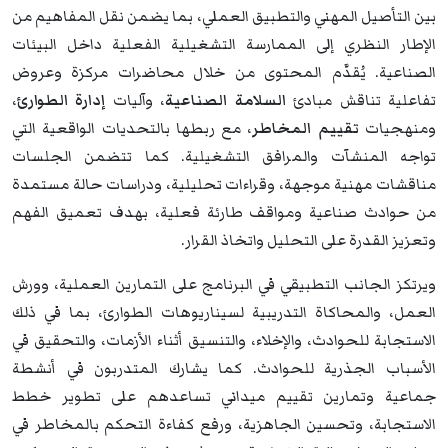
بين التأصيل المهني والتطبيق العملي، بما يضمن نقل المفاهيم من
الإطار النظري إلى الممارسة التشغيلية الفعلية داخل البيئات
الصناعية. يُقدَّم المحتوى من خلال محاضرات مركزة وعروض
تفاعلية تناقش مبادئ
السلامة الصناعية
، وآليات
إدارة الطوارئ
،
ومنهجيات
تقييم المخاطر
، مع ربطها بالتحديات الواقعية التي
تواجه المنشآت والمرافق التشغيلية. كما تتضمن الجلسات
مناقشات مهنية موجهة، وقراءات تحليلية، ودراسات حالة مستمدة
من حوادث صناعية ومواقف طارئة فعلية، بهدف تعميق الفهم
وتعزيز القدرة على التحليل واتخاذ القرار.
ويرتكز الجانب التطبيقي في البرنامج على التمارين العملية، وورش
العمل، والمحاكاة التدريبية لسيناريوهات الطوارئ، بما في ذلك
الاستجابة للحوادث، والإخلاء، والتنسيق أثناء الأزمات، والتحقيق في
الأسباب الجذرية للحوادث. كما يشارك المتدربون في أنشطة
جماعية وتمارين تقييم ميداني تساعدهم على تطوير خطط
الاستجابة، وتحسين الجاهزية، ورفع كفاءة التحكم بالمخاطر في