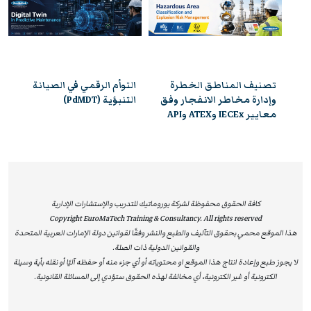
تتمتع بالاعتراف والموثوقية إقليميًا ودوليًا، مما يمنحها قيمة
استراتيجية عالية. وتُشكل هذه الشهادة إضافة نوعية لمسار
التطوير المهني، وتفتح للمشاركين آفاقًا واسعة نحو الترقي
الوظيفي وتحقيق التفوق والتميز داخل مؤسساتهم وخارجها.
تصنيف المناطق الخطرة
التوأم الرقمي في الصيانة
ق
وإدارة مخاطر الانفجار وفق
التنبؤية (PdMDT)
معايير IECEx وATEX وAPI
كافة الحقوق محفوظة لشركة يوروماتيك للتدريب والإستشارات الإدارية
Copyright EuroMaTech Training & Consultancy. All rights reserved
هذا الموقع محمي بحقوق التآليف والطبع والنشر وفقًا لقوانين دولة الإمارات العربية المتحدة
والقوانين الدولية ذات الصلة.
لا يجوز طبع وإعادة انتاج هذا الموقع او محتوياته أو أي جزء منه أو حفظه آليًا أو نقله بأية وسيلة
الكترونية أو غير الكترونية، أي مخالفة لهذه الحقوق ستؤدي إلى المسائلة القانونية.