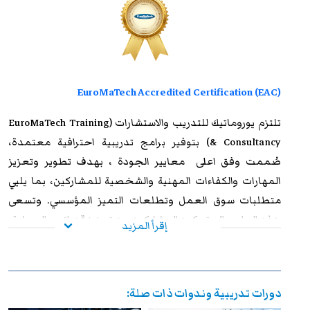
EuroMaTech Accredited Certification (EAC)
تلتزم
يوروماتيك للتدريب
والاستشارات (EuroMaTech Training
& Consultancy) بتوفير برامج تدريبية احترافية معتمدة،
صُممت وفق اعلى معايير الجودة ، بهدف تطوير وتعزيز
المهارات والكفاءات المهنية والشخصية للمشاركين، بما يلبي
متطلبات سوق العمل وتطلعات التميز المؤسسي. وتسعى
هذه البرامج إلى تمكين المشاركين من تعزيز قدراتهم العملية،
إقرأ المزيد
ورفع مستوى أدائهم الوظيفي، وإكسابهم الخبرات المتقدمة
التي تؤهلهم لمواجهة التحديات المهنية بكفاءة وفاعلية. وعند
استيفاء متطلبات الحضور الكامل واجتياز الاختبار النهائي
دورات تدريبية وندوات ذات صلة:
بنجاح، يحصل المشاركون على شهادة معتمدة من
يوروماتيك
،