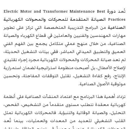
تُعد
دورة
Electric Motor and Transformer Maintenance Best
Practices
الصيانة المتقدمة للمحركات والمحولات الكهربائية
الصناعية
من البرامج التدريبية المتخصصة التي تركز على تطوير
مهارات المهندسين والفنيين والعاملين في قطاع الكهرباء والصيانة
الصناعية، من خلال منهج عملي متكامل يجمع بين الفهم الفني
العميق والتطبيق الميداني المباشر. ففي بيئات التشغيل الحديثة،
لم تعد صيانة المحركات والمحولات الكهربائية مجرد إجراء تقليدي
لإصلاح الأعطال، بل أصبحت منظومة استراتيجية لضمان استمرارية
الإنتاج، رفع كفاءة التشغيل، تقليل التوقفات المفاجئة، وتحسين
موثوقية الأصول الصناعية.
تزداد أهمية هذا البرنامج مع اعتماد المنشآت الصناعية على أنظمة
كهربائية معقدة تتطلب مستوى متقدماً من التشخيص، الفحص،
التحليل، والصيانة الوقائية والتنبؤية. فالمحركات الكهربائية تمثل
القلب التشغيلي للعديد من المعدات والعمليات، بينما تُعد
المحولات الكهربائية عنصراً محورياً في توزيع الطاقة واستقرار