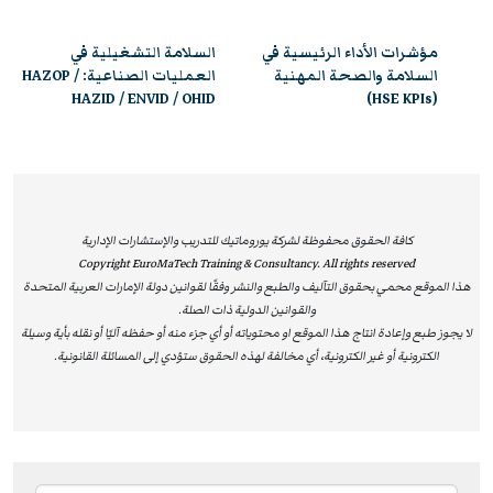
المهنية. ويشرف على تقديم هذه البرامج نخبة من الخبراء
المتخصصين الحاصلين على شهادات عليا وعضويات مهنية في
مؤشرات الأداء الرئيسية في
السلامة التشغيلية في
منظمات الصحة والسلامة العالمية، بما يضمن للمشاركين
 (ATEX /
السلامة والصحة المهنية
العمليات الصناعية: HAZOP /
HAZID / ENVID / OHID
(HSE KPIs)
تجربة تدريبية عالية الجودة تعكس أفضل الممارسات الدولية.
أبرز الشهادات:
شهادة عامة دولية في الصحة والسلامة (NEBOSH
International General Certificate – IGC):
كافة الحقوق محفوظة لشركة يوروماتيك للتدريب والإستشارات الإدارية
شهادة دولية معترف بها عالميًا كأساس لممارسة المهنة
Copyright EuroMaTech Training & Consultancy. All rights reserved
في مجال الصحة والسلامة.
هذا الموقع محمي بحقوق التآليف والطبع والنشر وفقًا لقوانين دولة الإمارات العربية المتحدة
الدبلوم الوطني/الدولي في الصحة والسلامة المهنية
والقوانين الدولية ذات الصلة.
لا يجوز طبع وإعادة انتاج هذا الموقع او محتوياته أو أي جزء منه أو حفظه آليًا أو نقله بأية وسيلة
(NEBOSH National/International Diploma in
الكترونية أو غير الكترونية، أي مخالفة لهذه الحقوق ستؤدي إلى المسائلة القانونية.
Occupational Health and Safety):
أرقى مؤهل أكاديمي في الصحة والسلامة، مخصص للخبراء
والمحترفين.
شهادة الصحة والسلامة في مكافحة الحرائق (NEBOSH