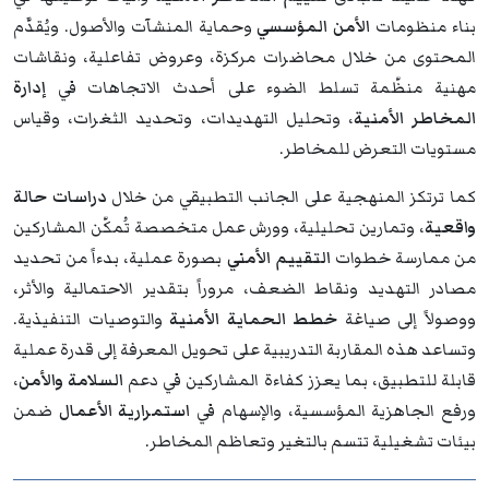
بناء منظومات
الأمن المؤسسي
وحماية المنشآت والأصول. ويُقدَّم
المحتوى من خلال محاضرات مركزة، وعروض تفاعلية، ونقاشات
مهنية منظّمة تسلط الضوء على أحدث الاتجاهات في
إدارة
المخاطر الأمنية
، وتحليل التهديدات، وتحديد الثغرات، وقياس
مستويات التعرض للمخاطر.
كما ترتكز المنهجية على الجانب التطبيقي من خلال
دراسات حالة
واقعية
، وتمارين تحليلية، وورش عمل متخصصة تُمكّن المشاركين
من ممارسة خطوات
التقييم الأمني
بصورة عملية، بدءاً من تحديد
مصادر التهديد ونقاط الضعف، مروراً بتقدير الاحتمالية والأثر،
ووصولاً إلى صياغة
خطط الحماية الأمنية
والتوصيات التنفيذية.
وتساعد هذه المقاربة التدريبية على تحويل المعرفة إلى قدرة عملية
قابلة للتطبيق، بما يعزز كفاءة المشاركين في دعم
السلامة والأمن
،
ورفع الجاهزية المؤسسية، والإسهام في
استمرارية الأعمال
ضمن
بيئات تشغيلية تتسم بالتغير وتعاظم المخاطر.