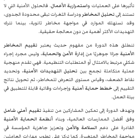
تأثيرها على العمليات و
استمرارية الأعمال
. فالحلول الأمنية التي لا
تستند إلى
تحليل المخاطر
ودراسة الثغرات تبقى محدودة الجدوى،
وقد تستهلك الموارد في مواجهة مخاطر ثانوية، بينما تترك
التهديدات الأكثر أهمية من دون معالجة حقيقية.
تنطلق هذه الدورة من مفهوم حديث يعتبر
تقييم المخاطر
الأمنية
جزءًا جوهريًا من
إدارة الأمن والحماية
، وليس مجرد إجراء
شكلي مرتبط بالامتثال أو المتطلبات التنظيمية. فهي تقدم منهجية
عملية متكاملة تجمع بين
تحليل التهديدات الأمنية
، وتحديد
نقاط الضعف، وقياس مستوى التعرض للمخاطر، ثم تحويل نتائج
التقييم إلى
خطط حماية أمنية
وإجراءات وقائية قابلة للتطبيق في
بيئة العمل.
وتهدف الدورة إلى تمكين المشاركين من تنفيذ
تقييم أمني شامل
وفق أفضل الممارسات العالمية، وبناء
أنظمة الحماية الأمنية
القادرة على دعم
السلامة والأمن
وتعزيز جاهزية المؤسسة في
مواجهة المخاطر المتغيرة. كما تركز على تطوير مهارات العاملين