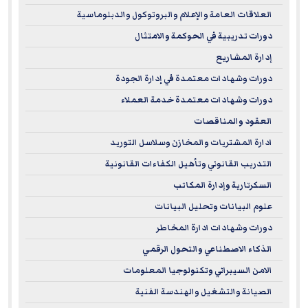
Occupational Safety and Health (NEBOSH), the globally
العلاقات العامة والإعلام والبروتوكول والدبلوماسية
recognized independent awarding body established in 1979.
دورات تدريبية في الحوكمة والامتثال
NEBOSH is renowned worldwide for its credibility and
إدارة المشاريع
authority in occupational safety and health, and its
دورات وشهادات معتمدة في إدارة الجودة
qualifications are considered a benchmark for
دورات وشهادات معتمدة خدمة العملاء
international HSE management systems and standards
العقود والمناقصات
across all sectors.
ادارة المشتريات والمخازن وسلاسل التوريد
EuroMaTech’s NEBOSH-accredited programs cover a wide
التدريب القانوني وتأهيل الكفاءات القانونية
range of essential topics, focusing on globally recognized
السكرتارية وإدارة المكاتب
health, safety, and environmental management
علوم البيانات وتحليل البيانات
frameworks as well as occupational risk management
دورات وشهادات ادارة المخاطر
standards. These programs are delivered by highly
الذكاء الاصطناعي والتحول الرقمي
qualified experts with advanced academic credentials and
الامن السيبراني وتكنولوجيا المعلومات
memberships in leading international HSE organizations,
الصيانة والتشغيل والهندسة الفنية
ensuring participants receive world-class training that