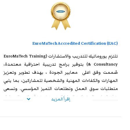
EuroMaTech Accredited Certification (EAC)
تلتزم
يوروماتيك للتدريب
والاستشارات (EuroMaTech Training
& Consultancy) بتوفير برامج تدريبية احترافية معتمدة،
صُممت وفق اعلى معايير الجودة ، بهدف تطوير وتعزيز
المهارات والكفاءات المهنية والشخصية للمشاركين، بما يلبي
متطلبات سوق العمل وتطلعات التميز المؤسسي. وتسعى
هذه البرامج إلى تمكين المشاركين من تعزيز قدراتهم العملية،
إقرأ المزيد
ورفع مستوى أدائهم الوظيفي، وإكسابهم الخبرات المتقدمة
التي تؤهلهم لمواجهة التحديات المهنية بكفاءة وفاعلية. وعند
استيفاء متطلبات الحضور الكامل واجتياز الاختبار النهائي
بنجاح، يحصل المشاركون على شهادة معتمدة من
يوروماتيك
،