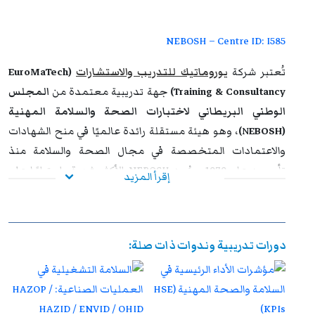
تتمتع بالاعتراف والموثوقية إقليميًا ودوليًا، مما يمنحها قيمة
استراتيجية عالية. وتُشكل هذه الشهادة إضافة نوعية لمسار
NEBOSH – Centre ID: I585
التطوير المهني، وتفتح للمشاركين آفاقًا واسعة نحو الترقي
تُعتبر شركة
يوروماتيك للتدريب والاستشارات
(EuroMaTech
الوظيفي وتحقيق التفوق والتميز داخل مؤسساتهم وخارجها.
Training & Consultancy)
جهة تدريبية معتمدة من
المجلس
الوطني البريطاني لاختبارات الصحة والسلامة المهنية
(NEBOSH)
، وهو هيئة مستقلة رائدة عالميًا في منح الشهادات
والاعتمادات المتخصصة في مجال الصحة والسلامة منذ
تأسيسه عام 1979. ويُعد NEBOSH الأكثر شهرة واحترامًا على
إقرأ المزيد
مستوى العالم في هذا المجال، حيث تُعتمد مؤهلاته كمرجع
أساسي لأنظمة الإدارة ومعايير الصحة والسلامة والبيئة (HSE)
في مختلف القطاعات.
دورات تدريبية وندوات ذات صلة:
تغطي برامج
يوروماتيك المعتمدة من NEBOSH
مجموعة
واسعة من المحاور الأساسية التي تركز على نظم الإدارة العالمية
المطبقة في الصحة والسلامة، ومعايير إدارة البيئة والمخاطر