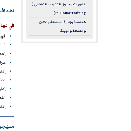
الدورات وحلول التدريب الداخلي (
اهداف 
In-House Training )
هندسة وإدارة السلامة والامن
في نهاي
والصحة والبيئة
فهم
است
إعد
مرا
إدا
تطب
إدا
الت
إدا
منهجية