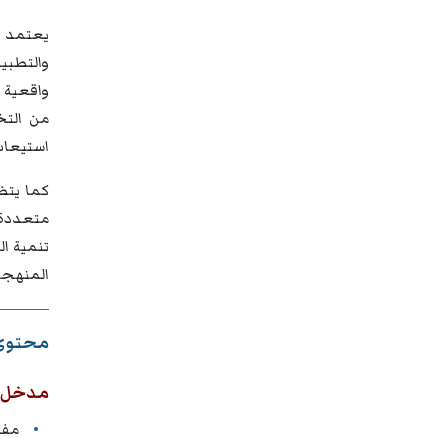
والتطبي
واقعية و
من التخط
استيعاب 
كما يتض
متعددة، 
تنمية ال
المنهجي
محتوى 
مدخل ا
مفه