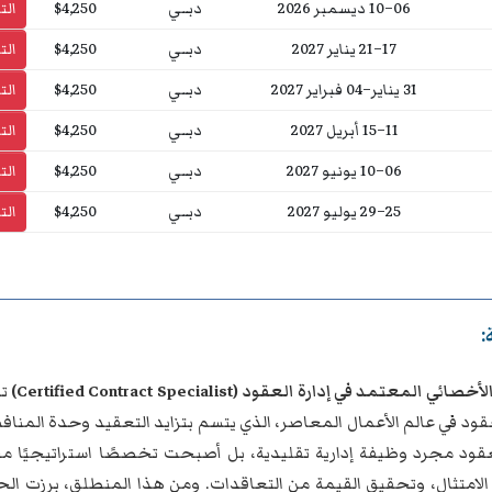
06–10 ديسمبر 2026
دبــي
$4,250
ال
17–21 يناير 2027
دبــي
$4,250
ال
31 يناير–04 فبراير 2027
دبــي
$4,250
ال
11–15 أبريل 2027
دبــي
$4,250
ال
06–10 يونيو 2027
دبــي
$4,250
ال
25–29 يوليو 2027
دبــي
$4,250
ال
:
ي المعتمد في إدارة العقود (Certified Contract Specialist)
تم
عقود في عالم الأعمال المعاصر، الذي يتسم بتزايد التعقيد وحدة المنا
لعقود مجرد وظيفة إدارية تقليدية، بل أصبحت تخصصًا استراتيجيًا 
لامتثال، وتحقيق القيمة من التعاقدات. ومن هذا المنطلق، برزت الحا