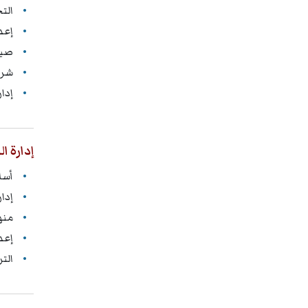
الت
إعد
صياغة 
شرو
إدا
إدارة 
أسا
إدا
منه
إعد
الت