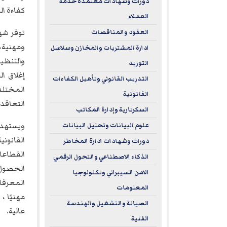
دورات وشهادات معتمدة خدمة
كفاءة ا
العملاء
توفر شها
العقود والمناقصات
ومهنية، 
ادارة المشتريات والمخازن وسلاسل
والتنظيم
التوريد
إغلاق ا
التدريب القانوني وتأهيل الكفاءات
المختلف
القانونية
التعاقد
السكرتارية وإدارة المكاتب
ويستهد
علوم البيانات وتحليل البيانات
القانوني
دورات وشهادات ادارة المخاطر
القطاعا
الذكاء الاصطناعي والتحول الرقمي
الحصول 
الامن السيبراني وتكنولوجيا
المعرفة
المعلومات
مهنيًا 
الصيانة والتشغيل والهندسة
عالية.
الفنية