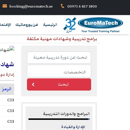
booking@euromatech.ae
00971 4 457 1800
الرئيسية
عن يوروماتيك
الإعتما
برامج تدريبية وشهادات مهنية مكثفة
شهادة 
إدارة دو
ابحث
الرمز
C13
C13
البرامج والدورات التدريبية
C13
الإدارة والقيادة