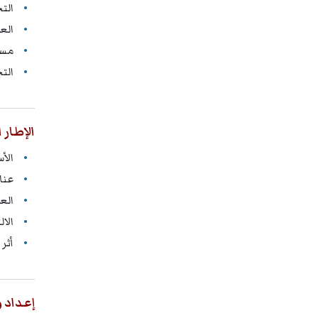
التح
الع
مسؤ
الت
الإطار 
الأ
عنا
الع
الا
أثر
إعداد 