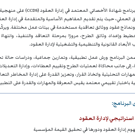
يعتمد برنامج شهادة الأخصا
ق العملي، حيث يتم تقديم المفاهيم الأساسية والمتقدمة في إدارة ال
نماذج عقود ووثائق تعاقدية مستخدمة في بيئات عمل مختلفة. ويركّز ال
يط وإعداد وثائق الطرح، مرورًا بمرحلة التعاقد والتنفيذ، وانتهاءً 
الأبعاد القانونية والتنظيمية والتشغيلية لإدارة العقود.
من البرنامج ورش عمل تطبيقية، وتمارين جماعية، ودراسات حالة تح
إلى جانب محاكاة لعمليات الطرح وتقييم العطاءات، وإدارة التعديلات و
مهارات التحليلية واتخاذ القرار، وتعزيز القدرة على إدارة المخاطر ال
ة باختبار تقييمي معتمد يقيس المعرفة والمهارات والقدرة على التطبي
البرنامج:
ستراتيجي لإدارة العقود
وم إدارة العقود ودورها في تحقيق القيمة المؤسسية