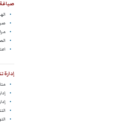
صياغة 
اله
صيا
مرا
الص
اعت
إدارة ت
متا
إدار
إدا
الت
التو