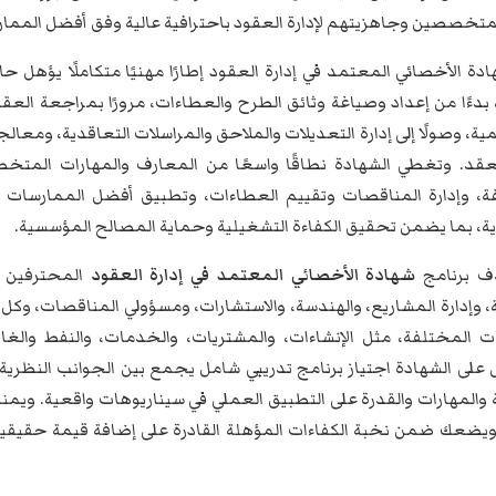
لمتخصصين وجاهزيتهم لإدارة العقود باحترافية عالية وفق أفضل الممار
دة الأخصائي المعتمد في إدارة العقود إطارًا مهنيًا متكاملًا يؤهل ح
بدءًا من إعداد وصياغة وثائق الطرح والعطاءات، مرورًا بمراجعة العقو
ية، وصولًا إلى إدارة التعديلات والملاحق والمراسلات التعاقدية، ومعالج
لعقد. وتغطي الشهادة نطاقًا واسعًا من المعارف والمهارات المتخ
ة، وإدارة المناقصات وتقييم العطاءات، وتطبيق أفضل الممارسات 
ية، بما يضمن تحقيق الكفاءة التشغيلية وحماية المصالح المؤسسية.
ف برنامج
شهادة الأخصائي المعتمد في إدارة العقود
المحترفين ا
ة، وإدارة المشاريع، والهندسة، والاستشارات، ومسؤولي المناقصات، وك
ت المختلفة، مثل الإنشاءات، والمشتريات، والخدمات، والنفط والغ
على الشهادة اجتياز برنامج تدريبي شامل يجمع بين الجوانب النظرية
 والمهارات والقدرة على التطبيق العملي في سيناريوهات واقعية. ويمن
، ويضعك ضمن نخبة الكفاءات المؤهلة القادرة على إضافة قيمة حقيقية