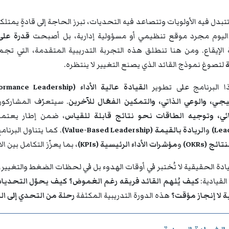
تتبدل فيه الأولويات وتتصاعد فيه التحديات، تبرز الحاجة إلى قادةٍ يمتل
 اليوم مجرد موقع تنظيمي أو مسؤولية إدارية، بل أصبحت
قدرة على
الإيقاع. ومن هنا تنطلق هذه التجربة التدريبية المتقدمة، التي تج
ة
لتصوغ نموذج القائد الذي يصنع التغيير لا ينتظره.
ا البرنامج على تطوير
القيادة عالية الأداء (High-Performance Leadership)
يجي، والوعي الذاتي، والتمكين الفعّال للآخرين
. سيتعرّف المشاركو
ائي، وتوجيه الطاقات نحو نتائج قابلة للقياس
، ضمن إطار يعتم
Lead
و
الريادة بالقيمة (Value-Based Leadership)
. كما يتناول البرنا
ائج (OKRs)
و
مؤشرات الأداء الرئيسية (KPIs)
، بما يعزّز التكامل بين ا
يادة الحقيقية لا تُختبر في أوقات الهدوء بل في لحظات الضغط والتغيير،
القيادية:
كيف يُلهم القائد فريقه رغم الغموض؟ كيف يحوّل التحديات إل
لا إنجاز مؤقت؟
هذه الدورة التدريبية المكثفة
رحلة من التحدي إلى الري