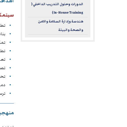
اهداف 
الدورات وحلول التدريب الداخلي (
In-House Training )
سيتمكن
هندسة وإدارة السلامة والامن
تطو
والصحة والبيئة
بناء
تمك
تطب
تعز
تصم
تحو
دمج
ترس
منهجية