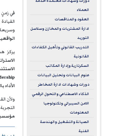
دورات وشهادات معتمدة خدمة
العملاء
في زمنٍ 
العقود والمناقصات
القيادة
ادارة المشتريات والمخازن وسلاسل
وسريعة 
التوريد
الواقعي
التدريب القانوني وتأهيل الكفاءات
يركز هذ
القانونية
الاسترات
السكرتارية وإدارة المكاتب
الاستثن
علوم البيانات وتحليل البيانات
ership)
دورات وشهادات ادارة المخاطر
الأداء بالنت
الذكاء الاصطناعي والتحول الرقمي
ولأن الق
الامن السيبراني وتكنولوجيا
التجربة 
المعلومات
مؤسسية 
الصيانة والتشغيل والهندسة
الفنية