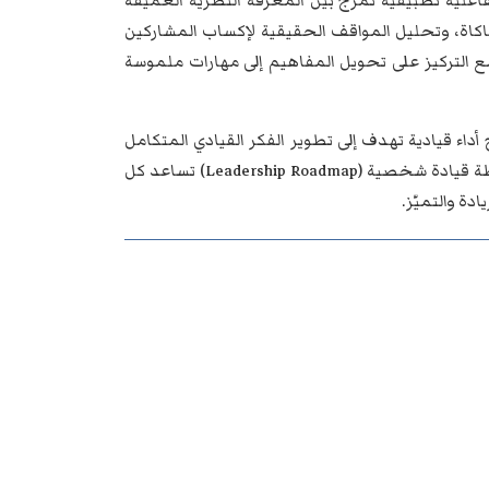
علية تطبيقية تمزج بين المعرفة النظرية العميقة
حاكاة، وتحليل المواقف الحقيقية لإكساب المشاركين
مع التركيز على تحويل المفاهيم إلى مهارات ملموسة
ء قيادية تهدف إلى تطوير الفكر القيادي المتكامل
وتعزيز التفكير النقدي والإبداعي. ويختتم البرنامج بورشة ختامية لتصميم خارطة قيادة شخصية (Leadership Roadmap) تساعد كل
ة والتميّز.