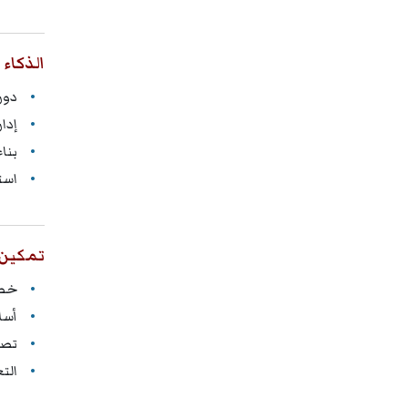
الذكاء 
دور 
إدا
بنا
است
تمكين ا
خصا
أسا
تصم
الت