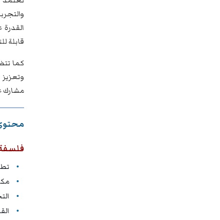
تعتمد
والتجربة
القدرة ع
قابلة ل
كما تتض
مشارك عل
محتوى 
فلسفة ا
تطور
مكو
التح
الق