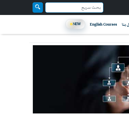
NEW
 بنا
English Courses