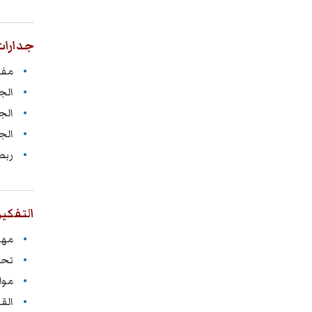
جدارات 
مفهو
الجد
الجد
الج
ربط
التفكير
مها
تحو
موا
الق