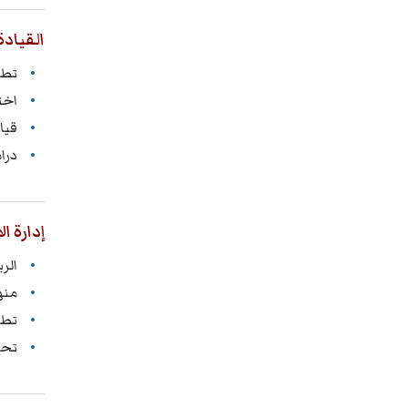
القيادة
تطب
اخت
قيا
درا
إدارة ال
الرب
منه
تطو
تحو