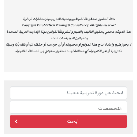
أمام المشاركين للحصول على تعليم متخصص يضمن لهم
ACCA – please visit –
www.accaglobal.com
الاستفادة من برامج معترف بها دوليًا، ويسهم في دعم تطورهم
الوظيفي وتحقيق أهدافهم المهنية وفق أعلى معايير الجودة
كافة الحقوق محفوظة لشركة يوروماتيك للتدريب والإستشارات الإدارية
Copyright EuroMaTech Training & Consultancy. All rights reserved
والتميز.
هذا الموقع محمي بحقوق التآليف والطبع والنشر وفقًا لقوانين دولة الإمارات العربية المتحدة
والقوانين الدولية ذات الصلة.
لا يجوز طبع وإعادة انتاج هذا الموقع او محتوياته أو أي جزء منه أو حفظه آليًا أو نقله بأية وسيلة
EuroMaTech
Training & Consultancy is recognized as an
الكترونية أو غير الكترونية، أي مخالفة لهذه الحقوق ستؤدي إلى المسائلة القانونية.
Approved Training Provider by the National Association of
State Boards of Accountancy (NASBA) in the United States,
as an official sponsor for Continuing Professional
Education (CPE). This prestigious accreditation authorizes
EuroMaTech to deliver and accredit individual training
courses, enabling participants to earn globally recognized
Continuing Professional Education (CPE) credits.
This international accreditation reflects EuroMaTech’s
ابحث
strong commitment to delivering training programs that
meet the highest professional standards set by leading