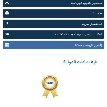
تحميل كتيب البرنامج
طباعة
استفسار سريع
لطلب عرض لدورة تدريبية داخلية
إقترح تاريخا ومكانا
الإعتمادات الدولية: