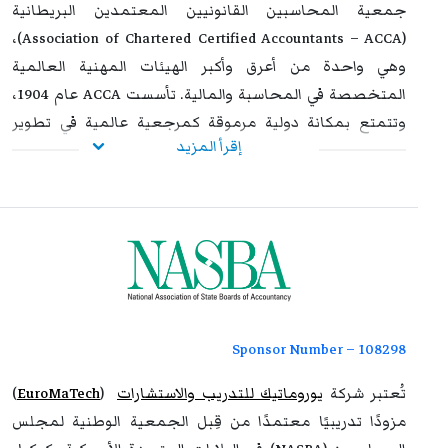
جمعية المحاسبين القانونيين المعتمدين البريطانية
(Association of Chartered Certified Accountants – ACCA)،
وهي واحدة من أعرق وأكبر الهيئات المهنية العالمية
المتخصصة في المحاسبة والمالية. تأسست ACCA عام 1904،
وتتمتع بمكانة دولية مرموقة كمرجعية عالمية في تطوير
إقرأ المزيد
ممارسات المحاسبة وإعداد المهنيين المؤهلين لتلبية
احتياجات المؤسسات في أكثر من 180 دولة.
تأتي هذه الشراكة في إطار التزام يوروماتيك الراسخ بتقديم برامج
تدريبية بمعايير عالمية عالية الجودة، مصممة خصيصًا لتلبية
احتياجات المحاسبين والمهنيين في مختلف القطاعات. ومن
خلال هذا الاعتماد، توفر يوروماتيك للمشاركين إمكانية الالتحاق
ببرامج تدريبية معترف بها دوليًا تساهم في صقل مهاراتهم،
Sponsor Number – 108298
تعزيز خبراتهم المهنية، ودعم جاهزيتهم لمواكبة التغيرات
المتسارعة في عالم الأعمال والتمويل.
تُعتبر شركة
يوروماتيك للتدريب والاستشارات
(
EuroMaTech
)
مزودًا تدريبيًا معتمدًا من قِبل الجمعية الوطنية لمجلس
كما تعكس هذه الشراكة الاستراتيجية بين يوروماتيك وACCA