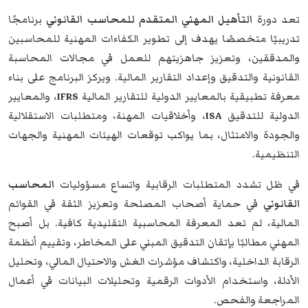
تعد دورة
التأهيل المهني المتقدم للمحاسب القانوني
برنامجًا
تدريبيًا متخصصًا يهدف إلى تطوير الكفاءات المهنية للمحاسبين
والمدققين، وتعزيز جاهزيتهم للعمل في مجالات المحاسبة
القانونية والتدقيق وإعداد التقارير المالية. ويركز البرنامج على بناء
معرفة تطبيقية بالمعايير الدولية للتقارير المالية
IFRS
، والمعايير
الدولية للتدقيق
ISA
، وأخلاقيات المهنة، ومتطلبات الاستقلالية
والجودة والامتثال، بما يواكب توقعات الهيئات المهنية والجهات
التنظيمية.
في ظل تشدد المتطلبات الرقابية واتساع مسؤوليات
المحاسب
القانوني
في حماية أصحاب المصلحة وتعزيز الثقة في القوائم
المالية، لم تعد المعرفة المحاسبية التقليدية كافية. بل أصبح
المهني مطالبًا بإتقان التدقيق المبني على المخاطر، وتقييم أنظمة
الرقابة الداخلية، واكتشاف مؤشرات الغش والاحتيال المالي، وتحليل
الأدلة، واستخدام الأدوات الرقمية وتحليلات البيانات في أعمال
المراجعة والفحص.