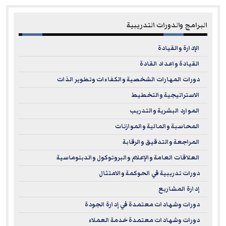
global bodies. It provides participants with tangible value
البرامج والدورات التدريبية
and enhances their professional standing across fields
such as accounting, auditing, finance, and business
الإدارة والقيادة
management. Furthermore, this recognition offers
القيادة واعداد القادة
participants the opportunity to combine
theoretical
دورات المهارات الشخصية والكفاءات وتطوير الذات
knowledge
with
practical application
in a modern
الاستراتيجية والتخطيط
learning environment, ensuring the development of skills
الموارد البشرية والتدريب
aligned with today’s global business requirements.
المحاسبة والمالية والموازنات
Being an NASBA-approved provider opens broader horizons
المراجعة والتدقيق والرقابة
for EuroMaTech’s participants, ensuring access to
العلاقات العامة والإعلام والبروتوكول والدبلوماسية
internationally recognized learning opportunities that
دورات تدريبية في الحوكمة والامتثال
support career advancement, foster professional growth,
إدارة المشاريع
and help achieve long-term objectives in line with the
highest standards of quality and excellence.
دورات وشهادات معتمدة في إدارة الجودة
دورات وشهادات معتمدة خدمة العملاء