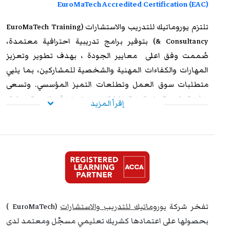
EuroMaTech Accredited Certification (EAC)
تلتزم
يوروماتيك للتدريب
والاستشارات (EuroMaTech Training
& Consultancy) بتوفير برامج تدريبية احترافية معتمدة،
صُممت وفق اعلى معايير الجودة ، بهدف تطوير وتعزيز
المهارات والكفاءات المهنية والشخصية للمشاركين، بما يلبي
متطلبات سوق العمل وتطلعات التميز المؤسسي. وتسعى
هذه البرامج إلى تمكين المشاركين من تعزيز قدراتهم العملية،
إقرأ المزيد
ورفع مستوى أدائهم الوظيفي، وإكسابهم الخبرات المتقدمة
التي تؤهلهم لمواجهة التحديات المهنية بكفاءة وفاعلية. وعند
استيفاء متطلبات الحضور الكامل واجتياز الاختبار النهائي
بنجاح، يحصل المشاركون على شهادة معتمدة من
يوروماتيك
،
تتمتع بالاعتراف والموثوقية إقليميًا ودوليًا، مما يمنحها قيمة
استراتيجية عالية. وتُشكل هذه الشهادة إضافة نوعية لمسار
التطوير المهني، وتفتح للمشاركين آفاقًا واسعة نحو الترقي
تفخر شركة
يوروماتيك للتدريب والاستشارات
(EuroMaTech )
الوظيفي وتحقيق التفوق والتميز داخل مؤسساتهم وخارجها.
بحصولها على اعتمادها كشريك تعليمي مسجَّل ومعتمد لدى