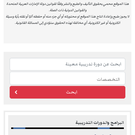
industries to develop, assess and recognise competence of
هذا الموقع محمي بحقوق التآليف والطبع والنشر وفقًا لقوانين دولة الإمارات العربية المتحدة
individuals in Asset Management globally. Attendance on
والقوانين الدولية ذات الصلة.
لا يجوز طبع وإعادة انتاج هذا الموقع او محتوياته أو أي جزء منه أو حفظه آليًا أو نقله بأية وسيلة
EuroMaTech’s Recognised Training Course will enable
الكترونية أو غير الكترونية، أي مخالفة لهذه الحقوق ستؤدي إلى المسائلة القانونية.
participants to pursue the CAMA Certification with WPiAM.
For more information on World Partners in Asset
Management (WPiAM) – please visit – www.wpiam.com
ابحث
البرامج والدورات التدريبية