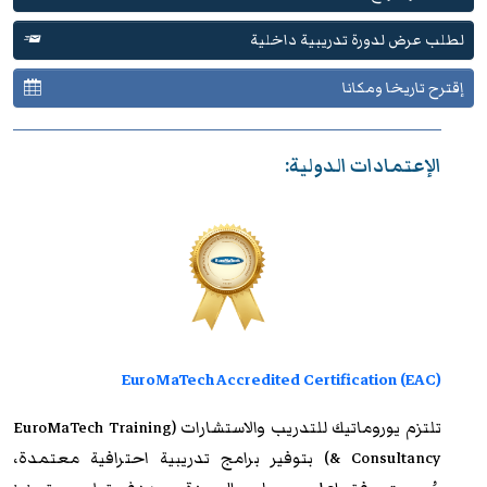
لطلب عرض لدورة تدريبية داخلية
إقترح تاريخا ومكانا
الإعتمادات الدولية:
EuroMaTech Accredited Certification (EAC)
تلتزم
يوروماتيك للتدريب
والاستشارات (EuroMaTech Training
& Consultancy) بتوفير برامج تدريبية احترافية معتمدة،