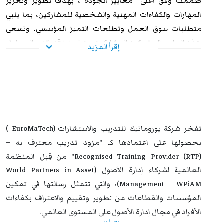
صُممت وفق اعلى معايير الجودة ، بهدف تطوير وتعزيز
المهارات والكفاءات المهنية والشخصية للمشاركين، بما يلبي
متطلبات سوق العمل وتطلعات التميز المؤسسي. وتسعى
هذه البرامج إلى تمكين المشاركين من تعزيز قدراتهم العملية،
إقرأ المزيد
ورفع مستوى أدائهم الوظيفي، وإكسابهم الخبرات المتقدمة
التي تؤهلهم لمواجهة التحديات المهنية بكفاءة وفاعلية. وعند
استيفاء متطلبات الحضور الكامل واجتياز الاختبار النهائي
بنجاح، يحصل المشاركون على شهادة معتمدة من
يوروماتيك
،
تتمتع بالاعتراف والموثوقية إقليميًا ودوليًا، مما يمنحها قيمة
استراتيجية عالية. وتُشكل هذه الشهادة إضافة نوعية لمسار
تفخر شركة يوروماتيك للتدريب والاستشارات (EuroMaTech )
التطوير المهني، وتفتح للمشاركين آفاقًا واسعة نحو الترقي
بحصولها على اعتمادها كـ "مزود تدريب معترف به –
الوظيفي وتحقيق التفوق والتميز داخل مؤسساتهم وخارجها.
Recognised Training Provider (RTP)" من قِبل المنظمة
العالمية لشركاء إدارة الأصول (World Partners in Asset
Management – WPiAM)، والتي تتمثل رسالتها في تمكين
المؤسسات والقطاعات من تطوير وتقييم والاعتراف بكفاءات
الأفراد في مجال إدارة الأصول على المستوى العالمي.