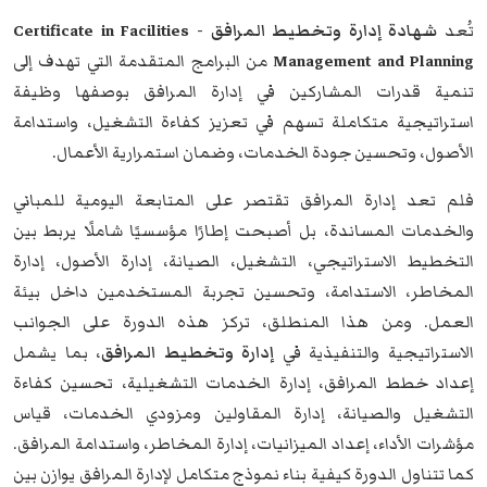
تُعد
شهادة إدارة وتخطيط المرافق - Certificate in Facilities
Management and Planning
من البرامج المتقدمة التي تهدف إلى
تنمية قدرات المشاركين في إدارة المرافق بوصفها وظيفة
استراتيجية متكاملة تسهم في تعزيز كفاءة التشغيل، واستدامة
الأصول، وتحسين جودة الخدمات، وضمان استمرارية الأعمال.
فلم تعد إدارة المرافق تقتصر على المتابعة اليومية للمباني
والخدمات المساندة، بل أصبحت إطارًا مؤسسيًا شاملًا يربط بين
التخطيط الاستراتيجي، التشغيل، الصيانة، إدارة الأصول، إدارة
المخاطر، الاستدامة، وتحسين تجربة المستخدمين داخل بيئة
العمل. ومن هذا المنطلق، تركز هذه الدورة على الجوانب
الاستراتيجية والتنفيذية في
إدارة وتخطيط المرافق
، بما يشمل
إعداد خطط المرافق، إدارة الخدمات التشغيلية، تحسين كفاءة
التشغيل والصيانة، إدارة المقاولين ومزودي الخدمات، قياس
مؤشرات الأداء، إعداد الميزانيات، إدارة المخاطر، واستدامة المرافق.
كما تتناول الدورة كيفية بناء نموذج متكامل لإدارة المرافق يوازن بين